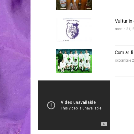
Vultur în
martie 31, 
Cum ar f
octombrie 