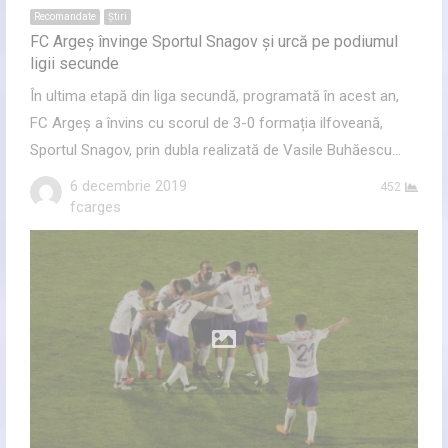
Recomandate
Ştiri
FC Argeș învinge Sportul Snagov și urcă pe podiumul
ligii secunde
În ultima etapă din liga secundă, programată în acest an,
FC Argeș a învins cu scorul de 3-0 formația ilfoveană,
Sportul Snagov, prin dubla realizată de Vasile Buhăescu…
6 decembrie 2019
452
Author
fcarges