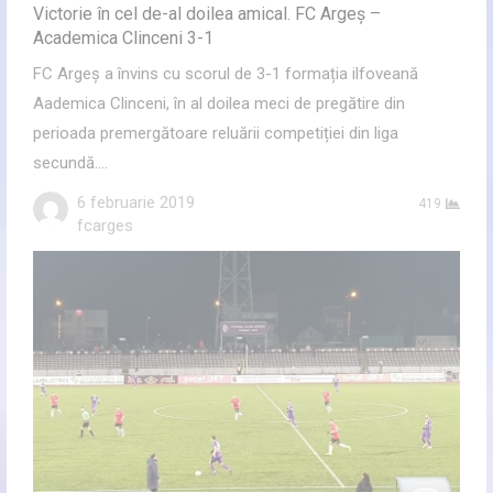
Victorie în cel de-al doilea amical. FC Argeș –
Academica Clinceni 3-1
FC Argeș a învins cu scorul de 3-1 formația ilfoveană
Aademica Clinceni, în al doilea meci de pregătire din
perioada premergătoare reluării competiției din liga
secundă.…
6 februarie 2019
419
Author
fcarges