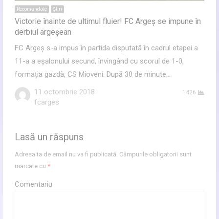
Recomandate
Ştiri
Victorie înainte de ultimul fluier! FC Argeș se impune în
derbiul argeșean
FC Argeș s-a impus în partida disputată în cadrul etapei a
11-a a eșalonului secund, învingând cu scorul de 1-0,
formația gazdă, CS Mioveni. După 30 de minute…
11 octombrie 2018
1426
Author
fcarges
Lasă un răspuns
Adresa ta de email nu va fi publicată.
Câmpurile obligatorii sunt
marcate cu
*
Comentariu