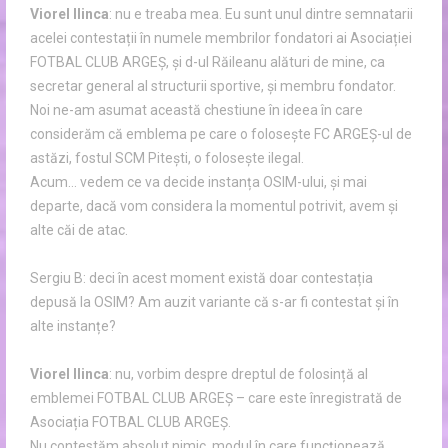
Viorel Ilinca
: nu e treaba mea. Eu sunt unul dintre semnatarii
acelei contestații în numele membrilor fondatori ai Asociației
FOTBAL CLUB ARGEȘ, și d-ul Răileanu alături de mine, ca
secretar general al structurii sportive, și membru fondator.
Noi ne-am asumat această chestiune în ideea în care
considerăm că emblema pe care o folosește FC ARGEȘ-ul de
astăzi, fostul SCM Pitești, o folosește ilegal.
Acum… vedem ce va decide instanța OSIM-ului, și mai
departe, dacă vom considera la momentul potrivit, avem și
alte căi de atac.
Sergiu B: deci în acest moment există doar contestația
depusă la OSIM? Am auzit variante că s-ar fi contestat și în
alte instanțe?
Viorel Ilinca
: nu, vorbim despre dreptul de folosință al
emblemei FOTBAL CLUB ARGEȘ – care este înregistrată de
Asociația FOTBAL CLUB ARGEȘ.
Nu contestăm absolut nimic, modul în care funcționează