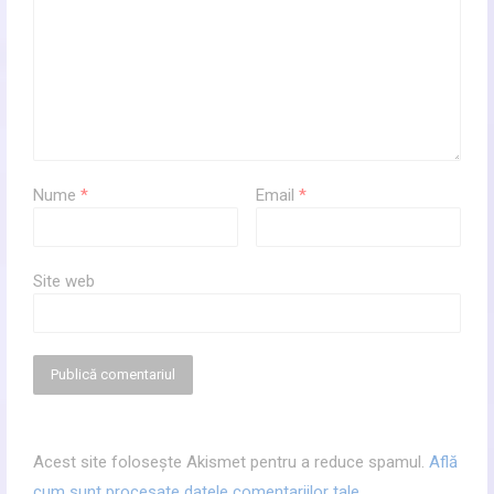
Nume
*
Email
*
Site web
Acest site folosește Akismet pentru a reduce spamul.
Află
cum sunt procesate datele comentariilor tale
.