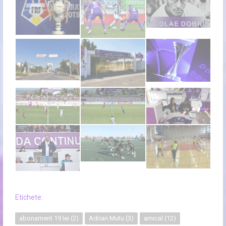
Etichete:
abonament 19 lei
(2)
Adrian Mutu
(3)
amical
(12)