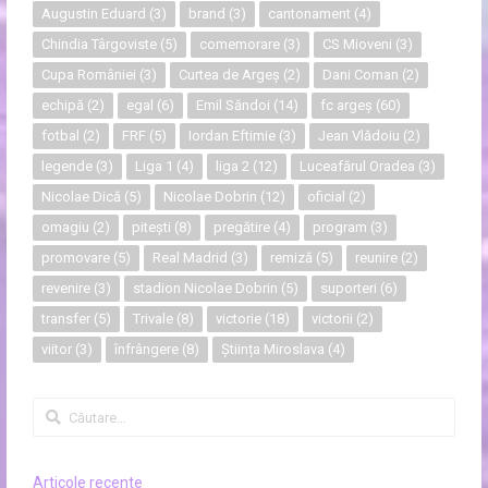
Augustin Eduard
(3)
brand
(3)
cantonament
(4)
Chindia Târgoviste
(5)
comemorare
(3)
CS Mioveni
(3)
Cupa României
(3)
Curtea de Argeș
(2)
Dani Coman
(2)
echipă
(2)
egal
(6)
Emil Săndoi
(14)
fc argeș
(60)
fotbal
(2)
FRF
(5)
Iordan Eftimie
(3)
Jean Vlădoiu
(2)
legende
(3)
Liga 1
(4)
liga 2
(12)
Luceafărul Oradea
(3)
Nicolae Dică
(5)
Nicolae Dobrin
(12)
oficial
(2)
omagiu
(2)
pitești
(8)
pregătire
(4)
program
(3)
promovare
(5)
Real Madrid
(3)
remiză
(5)
reunire
(2)
revenire
(3)
stadion Nicolae Dobrin
(5)
suporteri
(6)
transfer
(5)
Trivale
(8)
victorie
(18)
victorii
(2)
viitor
(3)
înfrângere
(8)
Știința Miroslava
(4)
Caută
după:
Articole recente