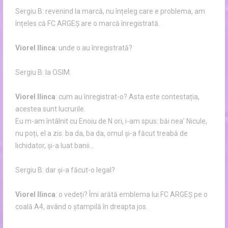
Sergiu B: revenind la marcă, nu înțeleg care e problema, am
înțeles că FC ARGEȘ are o marcă înregistrată.
Viorel Ilinca
: unde o au înregistrată?
Sergiu B: la OSIM.
Viorel Ilinca
: cum au înregistrat-o? Asta este contestația,
acestea sunt lucrurile.
Eu m-am întâlnit cu Enoiu de N ori, i-am spus: băi nea’ Nicule,
nu poți, el a zis: ba da, ba da, omul și-a făcut treabă de
lichidator, și-a luat banii…
Sergiu B: dar și-a făcut-o legal?
Viorel Ilinca
: o vedeți? Îmi arătă emblema lui FC ARGEȘ pe o
coală A4, având o ștampilă în dreapta jos.