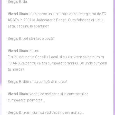
Sergiu B: da.
Viorel Ilinca
: ei folosesc un lucru care a fost înregistrat de FC
ARGEȘ în 2001 la Judecătoria Pitești. Cum folosesc ei lucrul
ăsta, dacă nu le aparține?
Sergiu B: pot să-i fac o poză?
Viorel Ilinca
: nu, nu.
Ei s-au adunat în Consiliul Local, și au zis: vrem să ne numim
FC ARGEȘ, pentru că am cumpărat brand-ul. De unde cumperi
tu marca?
Sergiu B: deci n-au cumpărat marca?
Viorel Ilinca
: vedeți ce mai scrie și în contractul de
cumpărare, palmares…
Sergiu B: n-am cum să văd dacă nu îmi arătați…