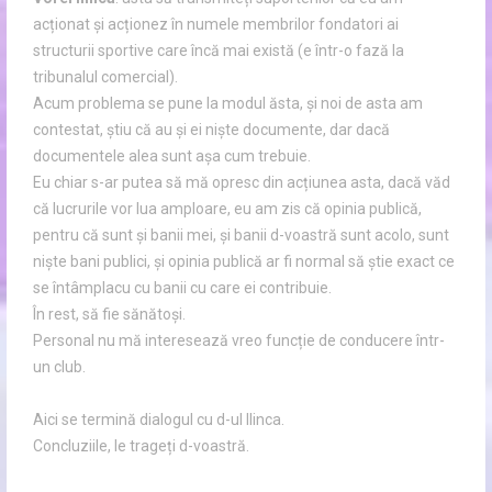
acționat și acționez în numele membrilor fondatori ai
structurii sportive care încă mai există (e într-o fază la
tribunalul comercial).
Acum problema se pune la modul ăsta, și noi de asta am
contestat, știu că au și ei niște documente, dar dacă
documentele alea sunt așa cum trebuie.
Eu chiar s-ar putea să mă opresc din acțiunea asta, dacă văd
că lucrurile vor lua amploare, eu am zis că opinia publică,
pentru că sunt și banii mei, și banii d-voastră sunt acolo, sunt
niște bani publici, și opinia publică ar fi normal să știe exact ce
se întâmplacu cu banii cu care ei contribuie.
În rest, să fie sănătoși.
Personal nu mă interesează vreo funcție de conducere într-
un club.
Aici se termină dialogul cu d-ul Ilinca.
Concluziile, le trageți d-voastră.