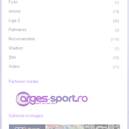
Foto
(1)
Istorie
(10)
Liga 2
(45)
Palmares
(2)
Recomandate
(116)
Stadion
(1)
Ştiri
(70)
Video
(11)
Parteneri media:
Subiecte in imagini: