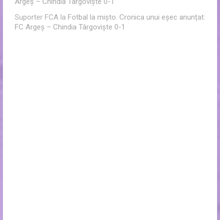
Argeș – Chindia Târgoviște 0-1
Suporter FCA
la
Fotbal la mișto. Cronica unui eșec anunțat:
FC Argeș – Chindia Târgoviște 0-1