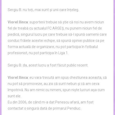
Sergiu B: nu toți, mai sunt și unii care înțeleg.
Viorel Ilinca
: suporterii trebuie să știe că noi nu avem niciun
fel de treabă cu actualul FC ARGEȘ, nu punem niciun fel de
piedică, singurul lucru pe care trebuie să-l spună oamenii care
conduc frâiele acestei echipe, să spună opiniei publice ca pe
forma actuală de organizare, nu pot participa în fotbalul
profesionist, nu pot participa în Liga 1.
Sergiu B: da, acest lucru a fost făcut public recent.
Viorel Ilinca
: eu vara trecută am spus chestiunea aceasta, că
nu pot să promoveze, au zis că sunt nebun și că am ceva
împotrivă. Nu am nimic cu nimeni, spun niște lucruri așa cum
sunt ele.
Eu din 2006, de când m-a dat Penescu afară, am fost
contactat o singură dată de primarul Pendiuc.