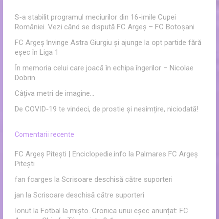
S-a stabilit programul meciurilor din 16-imile Cupei
României. Vezi când se dispută FC Argeș – FC Botoșani
FC Argeș învinge Astra Giurgiu și ajunge la opt partide fără
eșec în Liga 1
În memoria celui care joacă în echipa îngerilor – Nicolae
Dobrin
Câțiva metri de imagine…
De COVID-19 te vindeci, de prostie și nesimțire, niciodată!
Comentarii recente
FC Argeș Pitești | Enciclopedie.info
la
Palmares FC Argeș
Pitești
fan fcarges
la
Scrisoare deschisă către suporteri
jan
la
Scrisoare deschisă către suporteri
Ionut
la
Fotbal la mișto. Cronica unui eșec anunțat: FC