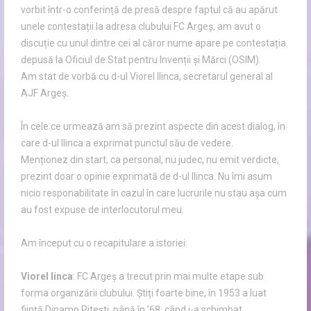
vorbit într-o conferință de presă despre faptul că au apărut
unele contestații la adresa clubului FC Argeș, am avut o
discuție cu unul dintre cei al căror nume apare pe contestația
depusă la Oficiul de Stat pentru Invenții și Mărci (OSIM).
Am stat de vorbă cu d-ul Viorel Ilinca, secretarul general al
AJF Argeș.
În cele ce urmează am să prezint aspecte din acest dialog, în
care d-ul Ilinca a exprimat punctul său de vedere.
Menționez din start, ca personal, nu judec, nu emit verdicte,
prezint doar o opinie exprimată de d-ul Ilinca. Nu îmi asum
nicio responabilitate în cazul în care lucrurile nu stau așa cum
au fost expuse de interlocutorul meu.
Am început cu o recapitulare a istoriei:
Viorel linca
: FC Argeș a trecut prin mai multe etape sub
forma organizării clubului. Știți foarte bine, în 1953 a luat
ființă Dinamo Pitești, până în ’68, când i-a schimbat