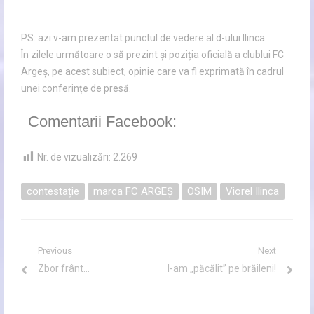
PS: azi v-am prezentat punctul de vedere al d-ului Ilinca.
În zilele următoare o să prezint și poziția oficială a clublui FC
Argeș, pe acest subiect, opinie care va fi exprimată în cadrul
unei conferințe de presă.
Comentarii Facebook:
Nr. de vizualizări:
2.269
contestație
marca FC ARGEȘ
OSIM
Viorel Ilinca
Navigare
Previous
Next
Previous
Next
Zbor frânt…
I-am „păcălit” pe brăileni!
în
post:
post:
articole