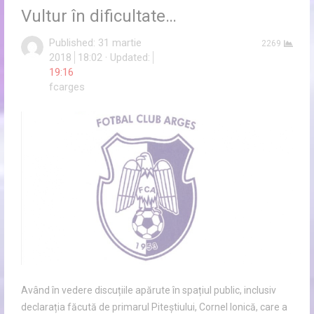
Vultur în dificultate…
Published:
31 martie
2269
2018
18:02
Updated:
19:16
Author
fcarges
Având în vedere discuțiile apărute în spațiul public, inclusiv
declarația făcută de primarul Piteștiului, Cornel Ionică, care a