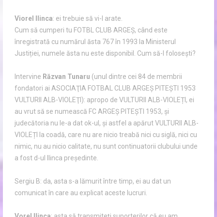
Viorel Ilinca
: ei trebuie să vi-l arate.
Cum să cumperi tu FOTBL CLUB ARGEȘ, când este
înregistrată cu numărul ăsta 767 în 1993 la Ministerul
Justiției, numele ăsta nu este disponibil. Cum să-l folosești?
Intervine
Răzvan Tunaru
(unul dintre cei 84 de membrii
fondatori ai ASOCIAŢIA FOTBAL CLUB ARGEŞ PITEŞTI 1953
VULTURII ALB-VIOLEŢI): apropo de VULTURII ALB-VIOLEȚI, ei
au vrut să se numească FC ARGEȘ PITEȘTI 1953, și
judecătoria nu le-a dat ok-ul, și astfel a apărut VULTURII ALB-
VIOLEȚI la coadă, care nu are nicio treabă nici cu siglă, nici cu
nimic, nu au nicio calitate, nu sunt continuatorii clubului unde
a fost d-ul Ilinca președinte.
Sergiu B: da, asta s-a lămurit între timp, ei au dat un
comunicat în care au explicat aceste lucruri.
Vorel Ilinca
: asta să transmiteți suporterilor că eu am