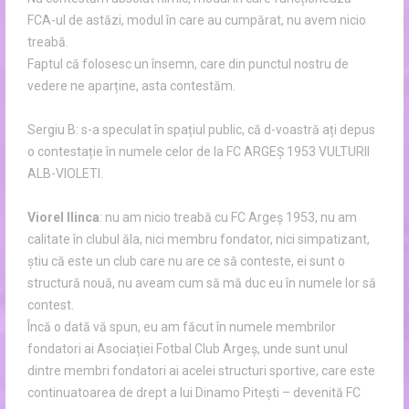
FCA-ul de astăzi, modul în care au cumpărat, nu avem nicio
treabă.
Faptul că folosesc un însemn, care din punctul nostru de
vedere ne aparține, asta contestăm.
Sergiu B: s-a speculat în spațiul public, că d-voastră ați depus
o contestație în numele celor de la FC ARGEȘ 1953 VULTURII
ALB-VIOLETI.
Viorel Ilinca
: nu am nicio treabă cu FC Argeș 1953, nu am
calitate în clubul ăla, nici membru fondator, nici simpatizant,
știu că este un club care nu are ce să conteste, ei sunt o
structură nouă, nu aveam cum să mă duc eu în numele lor să
contest.
Încă o dată vă spun, eu am făcut în numele membrilor
fondatori ai Asociației Fotbal Club Argeș, unde sunt unul
dintre membri fondatori ai acelei structuri sportive, care este
continuatoarea de drept a lui Dinamo Pitești – devenită FC