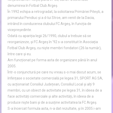
denumirea în Fotbal Club Argeș.
În 1992 echipa a retrogradat, la solicitarea Primăriei Pitești, a
primarului Pendiuc și a d-lui Stroe, am venit de la Dacia,
intrând în conducerea clubului FC Argeș, în funcția de
vicepreședinte.
Odată cu apariția legii 26/1990, clubul a trebuie să se
reorganizeze, și FC Argeș în ’92 s-a constituit în Asociația
Fotbal Club Argeș, cu niște membri fondatori (26 la număr),
între care și eu.
Am funcționat pe forma asta de organizare până în anul
2005.
Într-o conjunctură pe care nu vreau s-o mai discut acum, se
înființase o societate comercială pe legea 31, SPORT AG SA,
cu acționariat Consiliul Județean, Consiliul Local și alți 9
membri, cu un obiect de activitate pe legea 31, în ideea de a
face activități comerciale și alte activități, în ideea de a
produce niște bani și de a susține activitatea la FC Argeș.
S-a încercat formula asta, n-a dat rezultate, și în 2005 i-am