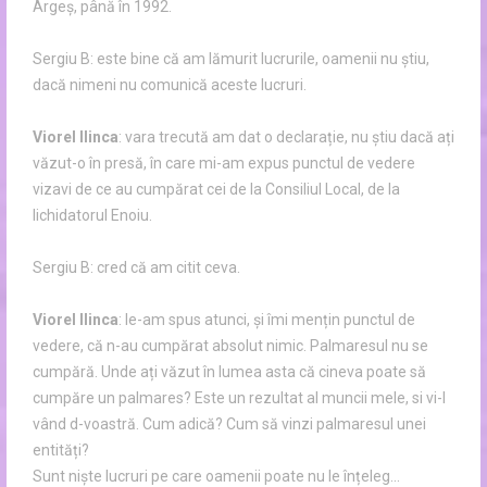
Argeș, până în 1992.
Sergiu B: este bine că am lămurit lucrurile, oamenii nu știu,
dacă nimeni nu comunică aceste lucruri.
Viorel Ilinca
: vara trecută am dat o declarație, nu știu dacă ați
văzut-o în presă, în care mi-am expus punctul de vedere
vizavi de ce au cumpărat cei de la Consiliul Local, de la
lichidatorul Enoiu.
Sergiu B: cred că am citit ceva.
Viorel Ilinca
: le-am spus atunci, și îmi mențin punctul de
vedere, că n-au cumpărat absolut nimic. Palmaresul nu se
cumpără. Unde ați văzut în lumea asta că cineva poate să
cumpăre un palmares? Este un rezultat al muncii mele, si vi-l
vând d-voastră. Cum adică? Cum să vinzi palmaresul unei
entități?
Sunt niște lucruri pe care oamenii poate nu le înțeleg…