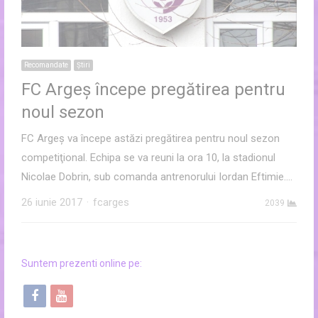
Recomandate
Ştiri
FC Argeş începe pregătirea pentru
noul sezon
FC Argeş va începe astăzi pregătirea pentru noul sezon
competiţional. Echipa se va reuni la ora 10, la stadionul
Nicolae Dobrin, sub comanda antrenorului Iordan Eftimie.…
Author
26 iunie 2017
fcarges
2039
Suntem prezenti online pe:
f
y
a
o