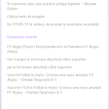
În memoria celui care joacă în echipa îngerilor – Nicolae
Dobrin
Câțiva metri de imagine…
De COVID-19 te vindeci, de prostie și nesimțire, niciodată!
Comentarii recente
FC Argeș Pitești | Enciclopedie.info
la
Palmares FC Argeș
Pitești
fan fcarges
la
Scrisoare deschisă către suporteri
jan
la
Scrisoare deschisă către suporteri
Ionut
la
Fotbal la mișto. Cronica unui eșec anunțat: FC
Argeș – Chindia Târgoviște 0-1
Suporter FCA
la
Fotbal la mișto. Cronica unui eșec anunțat:
FC Argeș – Chindia Târgoviște 0-1