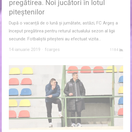
pregătirea. Noi jucători în lotul
piteștenilor
După o vacanță de o lună și jumătate, astăzi, FC Argeș a
început pregătirea pentru returul actualului sezon al ligii
secunde. Fotbaliștii piteșteni au efectuat vizita…
Author
14 ianuarie 2019
fcarges
1184