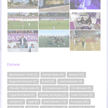
Etichete:
abonament 19 lei
(2)
Adrian Mutu
(3)
amical
(12)
Augustin Eduard
(3)
brand
(3)
cantonament
(4)
Chindia Târgoviste
(5)
comemorare
(3)
CS Mioveni
(3)
Cupa României
(3)
Curtea de Argeș
(2)
Dani Coman
(2)
echipă
(2)
egal
(6)
Emil Săndoi
(14)
fc argeș
(60)