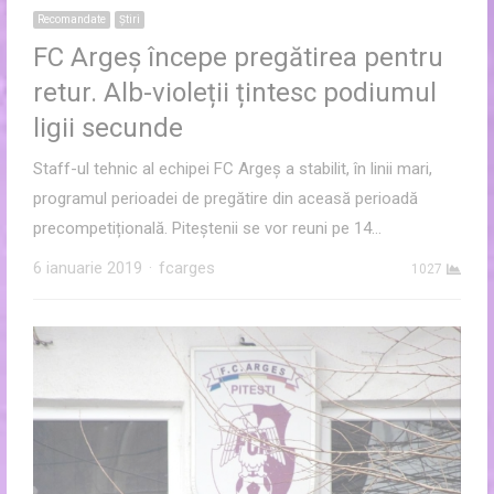
Recomandate
Ştiri
FC Argeș începe pregătirea pentru
retur. Alb-violeții țintesc podiumul
ligii secunde
Staff-ul tehnic al echipei FC Argeş a stabilit, în linii mari,
programul perioadei de pregătire din aceasă perioadă
precompetițională. Piteștenii se vor reuni pe 14…
Author
6 ianuarie 2019
fcarges
1027