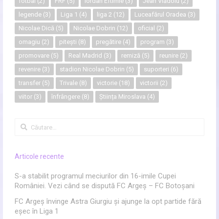
fotbal
(2)
FRF
(5)
Iordan Eftimie
(3)
Jean Vlădoiu
(2)
legende
(3)
Liga 1
(4)
liga 2
(12)
Luceafărul Oradea
(3)
Nicolae Dică
(5)
Nicolae Dobrin
(12)
oficial
(2)
omagiu
(2)
pitești
(8)
pregătire
(4)
program
(3)
promovare
(5)
Real Madrid
(3)
remiză
(5)
reunire
(2)
revenire
(3)
stadion Nicolae Dobrin
(5)
suporteri
(6)
transfer
(5)
Trivale
(8)
victorie
(18)
victorii
(2)
viitor
(3)
înfrângere
(8)
Știința Miroslava
(4)
Caută
după:
Articole recente
S-a stabilit programul meciurilor din 16-imile Cupei
României. Vezi când se dispută FC Argeș – FC Botoșani
FC Argeș învinge Astra Giurgiu și ajunge la opt partide fără
eșec în Liga 1