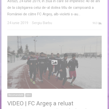
Astăzi, 24 iunie 2019, în ziua în care se împlinesc 40 de ani
de la câștigarea celui de-al doilea titlu de campioană a
României de către FC Argeș, alb-violetii s-au…
Author
24 iunie 2019
Sergiu Barbu
963
Recomandate
Ştiri
VIDEO | FC Argeș a reluat