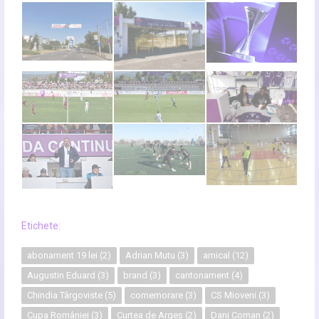
Etichete:
abonament 19 lei
(2)
Adrian Mutu
(3)
amical
(12)
Augustin Eduard
(3)
brand
(3)
cantonament
(4)
Chindia Târgoviste
(5)
comemorare
(3)
CS Mioveni
(3)
Cupa României
(3)
Curtea de Argeș
(2)
Dani Coman
(2)