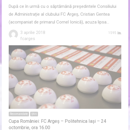
După ce în urmă cu o săptămână președintele Consiliului
de Administrație al clubului FC Argeș, Cristian Gentea
(acompaniat de primarul Cornel Ionică), acuza lipsa…
3 aprilie 2018
1595
Author
fcarges
Recomandate
Ştiri
Cupa României: FC Argeș – Politehnica Iași – 24
octombrie, ora 16.00