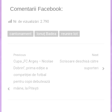
Comentarii Facebook:
Nr. de vizualizări:
2.790
cantonament
Ionuț Badea
reunire lot
Navigare
Previous
Next
Previous
Next
Cupa „FC Argeș – Nicolae
Scrisoare deschisă către
în
post:
post:
Dobrin”, prima ediție a
suporteri
articole
competiției de fotbal
pentru copii debutează
mâine, la Pitești