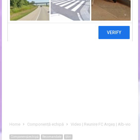
Home
Componență echipă
Video | Reunire FC Argeș | Alb-violeții 
Componență echipă
Recomandate
Ştiri