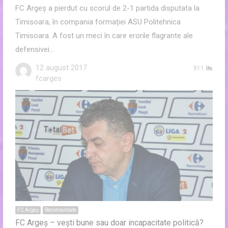
FC Argeș a pierdut cu scorul de 2-1 partida disputata la
Timisoara, în compania formației ASU Politehnica
Timisoara. A fost un meci în care erorile flagrante ale
defensivei…
12 august 2017
811
Author
fcarges
FC Argeș
Recomandate
FC Argeș – vești bune sau doar incapacitate politică?