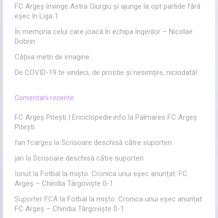
FC Argeș învinge Astra Giurgiu și ajunge la opt partide fără
eșec în Liga 1
În memoria celui care joacă în echipa îngerilor – Nicolae
Dobrin
Câțiva metri de imagine…
De COVID-19 te vindeci, de prostie și nesimțire, niciodată!
Comentarii recente
FC Argeș Pitești | Enciclopedie.info
la
Palmares FC Argeș
Pitești
fan fcarges
la
Scrisoare deschisă către suporteri
jan
la
Scrisoare deschisă către suporteri
Ionut
la
Fotbal la mișto. Cronica unui eșec anunțat: FC
Argeș – Chindia Târgoviște 0-1
Suporter FCA
la
Fotbal la mișto. Cronica unui eșec anunțat:
FC Argeș – Chindia Târgoviște 0-1