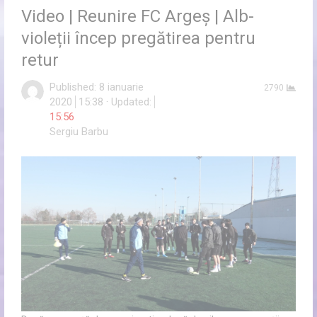
Video | Reunire FC Argeș | Alb-
violeții încep pregătirea pentru
retur
Published:
8 ianuarie
2790
2020
15:38
Updated:
15:56
Author
Sergiu Barbu