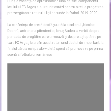
După o vacanță de aproximativ o lună de zile, componenții
lotului lui FC Argeș s-au reunit astăzi pentru a relua pregătirea
premergătoare returului ligii secunde la fotbal, 2019-2020.
La conferința de presă desfășurată la stadionul „Nicolae
Dobrin”, antrenorul piteștenilor, Ionuț Badea, a vorbit despre
perioada de pregătire care urmează și despre așteptările pe
care FC Argeș le are în acest retur, unul destul de important, la
finalul căruia echipa alb-violetă speră să promoveze pe prima
scenă a fotbalului românesc.