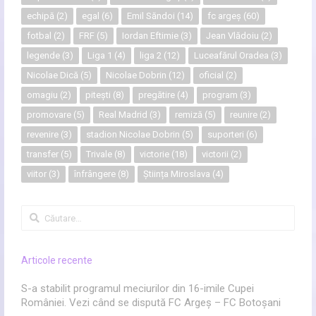
echipă
(2)
egal
(6)
Emil Săndoi
(14)
fc argeș
(60)
fotbal
(2)
FRF
(5)
Iordan Eftimie
(3)
Jean Vlădoiu
(2)
legende
(3)
Liga 1
(4)
liga 2
(12)
Luceafărul Oradea
(3)
Nicolae Dică
(5)
Nicolae Dobrin
(12)
oficial
(2)
omagiu
(2)
pitești
(8)
pregătire
(4)
program
(3)
promovare
(5)
Real Madrid
(3)
remiză
(5)
reunire
(2)
revenire
(3)
stadion Nicolae Dobrin
(5)
suporteri
(6)
transfer
(5)
Trivale
(8)
victorie
(18)
victorii
(2)
viitor
(3)
înfrângere
(8)
Știința Miroslava
(4)
Caută
după:
Articole recente
S-a stabilit programul meciurilor din 16-imile Cupei
României. Vezi când se dispută FC Argeș – FC Botoșani