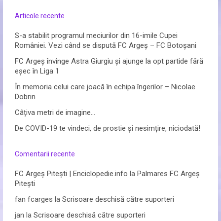
Articole recente
S-a stabilit programul meciurilor din 16-imile Cupei
României. Vezi când se dispută FC Argeș – FC Botoșani
FC Argeș învinge Astra Giurgiu și ajunge la opt partide fără
eșec în Liga 1
În memoria celui care joacă în echipa îngerilor – Nicolae
Dobrin
Câțiva metri de imagine…
De COVID-19 te vindeci, de prostie și nesimțire, niciodată!
Comentarii recente
FC Argeș Pitești | Enciclopedie.info
la
Palmares FC Argeș
Pitești
fan fcarges
la
Scrisoare deschisă către suporteri
jan
la
Scrisoare deschisă către suporteri