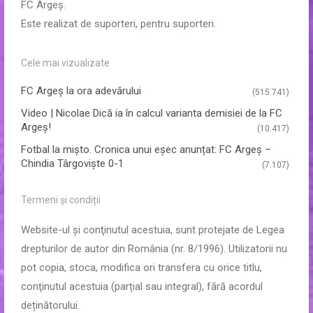
FC Argeș.
Este realizat de suporteri, pentru suporteri.
Cele mai vizualizate
FC Argeş la ora adevărului
(515.741)
Video | Nicolae Dică ia în calcul varianta demisiei de la FC
Argeș!
(10.417)
Fotbal la mișto. Cronica unui eșec anunțat: FC Argeș –
Chindia Târgoviște 0-1
(7.107)
Termeni și condiții
Website-ul şi conţinutul acestuia, sunt protejate de Legea
drepturilor de autor din România (nr. 8/1996). Utilizatorii nu
pot copia, stoca, modifica ori transfera cu orice titlu,
conţinutul acestuia (parțial sau integral), fără acordul
deținătorului.