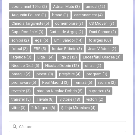
abonament 19 lei
(2)
Adrian Mutu
(3)
amical
(12)
Augustin Eduard
(3)
brand
(3)
cantonament
(4)
Chindia Târgoviste
(5)
comemorare
(3)
CS Mioveni
(3)
Cupa României
(3)
Curtea de Argeș
(2)
Dani Coman
(2)
echipă
(2)
egal
(6)
Emil Săndoi
(14)
fc argeș
(60)
fotbal
(2)
FRF
(5)
Iordan Eftimie
(3)
Jean Vlădoiu
(2)
legende
(3)
Liga 1
(4)
liga 2
(12)
Luceafărul Oradea
(3)
Nicolae Dică
(5)
Nicolae Dobrin
(12)
oficial
(2)
omagiu
(2)
pitești
(8)
pregătire
(4)
program
(3)
promovare
(5)
Real Madrid
(3)
remiză
(5)
reunire
(2)
revenire
(3)
stadion Nicolae Dobrin
(5)
suporteri
(6)
transfer
(5)
Trivale
(8)
victorie
(18)
victorii
(2)
viitor
(3)
înfrângere
(8)
Știința Miroslava
(4)
Caută
după: