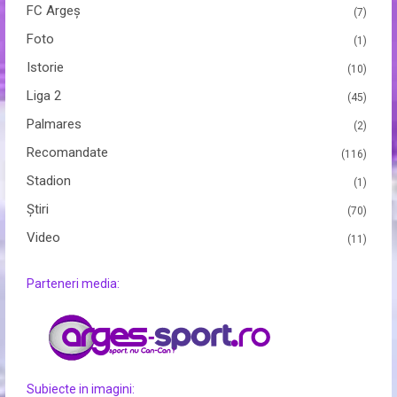
FC Argeș
(7)
Foto
(1)
Istorie
(10)
Liga 2
(45)
Palmares
(2)
Recomandate
(116)
Stadion
(1)
Ştiri
(70)
Video
(11)
Parteneri media:
Subiecte in imagini: