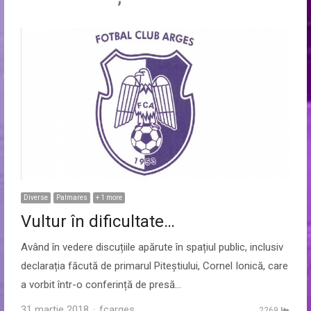
Diverse
Palmares
+ 1 more
Vultur în dificultate…
Având în vedere discuțiile apărute în spațiul public, inclusiv
declarația făcută de primarul Piteștiului, Cornel Ionică, care
a vorbit într-o conferință de presă…
Author
31 martie 2018
fcarges
2269