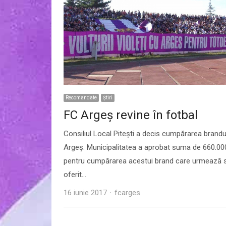
Recomandate
Ştiri
FC Argeș revine în fotbal
Consiliul Local Piteşti a decis cumpărarea brandu
Argeş. Municipalitatea a aprobat suma de 660.000
pentru cumpărarea acestui brand care urmează s
oferit…
Author
16 iunie 2017
fcarges