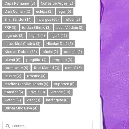
Cupa României
(3)
Curtea de Argeș
(2)
Dani Coman
(2)
echipă
(2)
egal
(6)
Emil Săndoi
(14)
fc argeș
(60)
fotbal
(2)
FRF
(5)
Iordan Eftimie
(3)
Jean Vlădoiu
(2)
legende
(3)
Liga 1
(4)
liga 2
(12)
Luceafărul Oradea
(3)
Nicolae Dică
(5)
Nicolae Dobrin
(12)
oficial
(2)
omagiu
(2)
pitești
(8)
pregătire
(4)
program
(3)
promovare
(5)
Real Madrid
(3)
remiză
(5)
reunire
(2)
revenire
(3)
stadion Nicolae Dobrin
(5)
suporteri
(6)
transfer
(5)
Trivale
(8)
victorie
(18)
victorii
(2)
viitor
(3)
înfrângere
(8)
Știința Miroslava
(4)
Caută