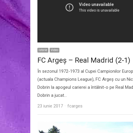
Istorie
Video
FC Argeș – Real Madrid (2-1)
În sezonul 1972-1973 al Cupei Campionilor Europ
(actuala Champions League), FC Argeș cu un Nic
Dobrin la apogeul carierei a întâlnit-o pe Real Mad
Dobrin a jucat…
Author
23 iunie 2017
fcarges