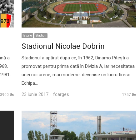
Istorie
Stadion
Stadionul Nicolae Dobrin
ană a
Stadionul a apărut dupa ce, în 1962, Dinamo Piteşti a
968,
promovat pentru prima dată în Divizia A, iar necesitatea
1981,
unei noi arene, mai moderne, devenise un lucru firesc.
Echipa…
Author
23 iunie 2017
fcarges
3900
1757