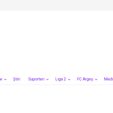
ie
Ştiri
Suporteri
Liga 2
FC Argeș
Medi