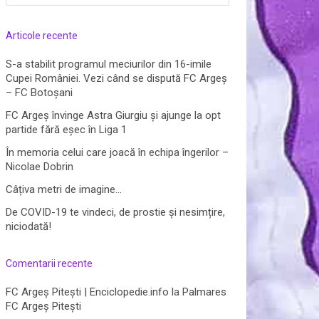
după:
Articole recente
S-a stabilit programul meciurilor din 16-imile
Cupei României. Vezi când se dispută FC Argeș
– FC Botoșani
FC Argeș învinge Astra Giurgiu și ajunge la opt
partide fără eșec în Liga 1
În memoria celui care joacă în echipa îngerilor –
Nicolae Dobrin
Câțiva metri de imagine…
De COVID-19 te vindeci, de prostie și nesimțire,
niciodată!
Comentarii recente
FC Argeș Pitești | Enciclopedie.info
la
Palmares
FC Argeș Pitești