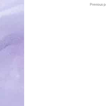
Navigare
Previous 
în
articole