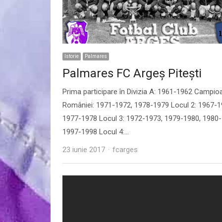
Istorie
Palmares
Palmares FC Argeș Pitești
Prima participare în Divizia A: 1961-1962 Campio
României: 1971-1972, 1978-1979 Locul 2: 1967-1
1977-1978 Locul 3: 1972-1973, 1979-1980, 1980-
1997-1998 Locul 4:…
Author
23 iunie 2017
fcarges