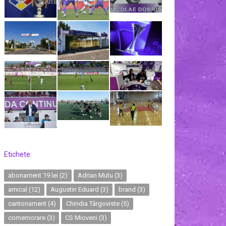
Etichete:
abonament 19 lei
(2)
Adrian Mutu
(3)
amical
(12)
Augustin Eduard
(3)
brand
(3)
cantonament
(4)
Chindia Târgoviste
(5)
comemorare
(3)
CS Mioveni
(3)