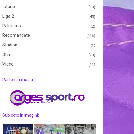
Istorie
(10)
Liga 2
(45)
Palmares
(2)
Recomandate
(116)
Stadion
(1)
Ştiri
(70)
Video
(11)
Parteneri media:
Subiecte in imagini: