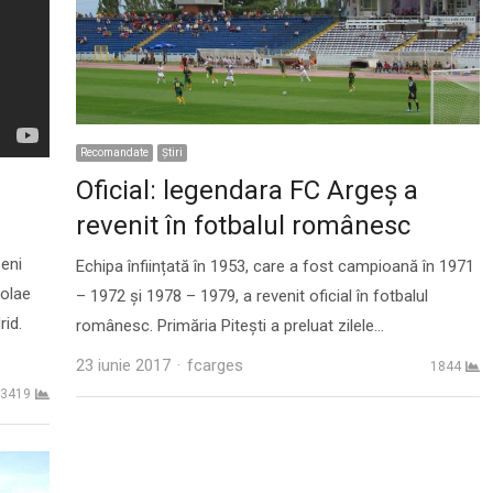
Recomandate
Ştiri
Oficial: legendara FC Argeş a
revenit în fotbalul românesc
eni
Echipa înființată în 1953, care a fost campioană în 1971
olae
– 1972 și 1978 – 1979, a revenit oficial în fotbalul
rid.
românesc. Primăria Pitești a preluat zilele…
Author
23 iunie 2017
fcarges
1844
3419