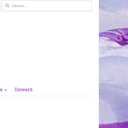
Caută
după:
a
Donează