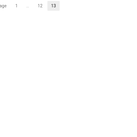
page
1
…
12
13
Page
Page
Page