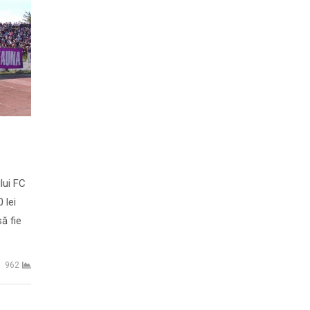
lui FC
 lei
ă fie
962