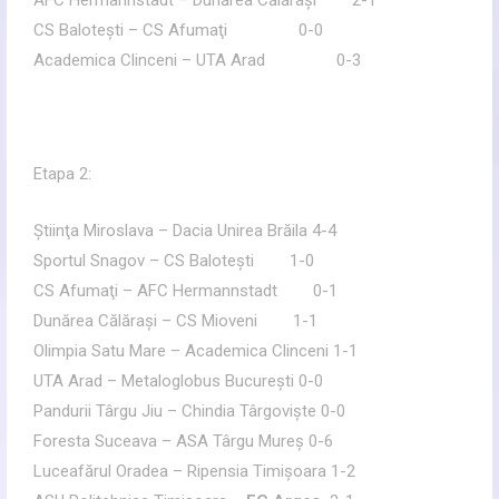
AFC Hermannstadt – Dunărea Călăraşi 2-1
CS Baloteşti – CS Afumaţi 0-0
Academica Clinceni – UTA Arad 0-3
Etapa 2:
Ştiinţa Miroslava – Dacia Unirea Brăila 4-4
Sportul Snagov – CS Baloteşti 1-0
CS Afumaţi – AFC Hermannstadt 0-1
Dunărea Călăraşi – CS Mioveni 1-1
Olimpia Satu Mare – Academica Clinceni 1-1
UTA Arad – Metaloglobus Bucureşti 0-0
Pandurii Târgu Jiu – Chindia Târgovişte 0-0
Foresta Suceava – ASA Târgu Mureş 0-6
Luceafărul Oradea – Ripensia Timişoara 1-2