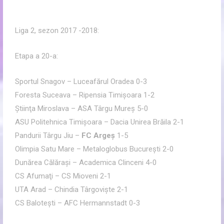
Liga 2, sezon 2017 -2018:
Etapa a 20-a:
Sportul Snagov – Luceafărul Oradea 0-3
Foresta Suceava – Ripensia Timişoara 1-2
Ştiinţa Miroslava – ASA Târgu Mureş 5-0
ASU Politehnica Timişoara – Dacia Unirea Brăila 2-1
Pandurii Târgu Jiu –
FC Argeş
1-5
Olimpia Satu Mare – Metaloglobus Bucureşti 2-0
Dunărea Călăraşi – Academica Clinceni 4-0
CS Afumaţi – CS Mioveni 2-1
UTA Arad – Chindia Târgovişte 2-1
CS Baloteşti – AFC Hermannstadt 0-3