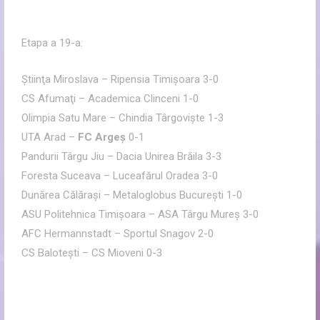
Etapa a 19-a:
Ştiinţa Miroslava – Ripensia Timişoara 3-0
CS Afumaţi – Academica Clinceni 1-0
Olimpia Satu Mare – Chindia Târgovişte 1-3
UTA Arad –
FC Argeş
0-1
Pandurii Târgu Jiu – Dacia Unirea Brăila 3-3
Foresta Suceava – Luceafărul Oradea 3-0
Dunărea Călăraşi – Metaloglobus Bucureşti 1-0
ASU Politehnica Timişoara – ASA Târgu Mureş 3-0
AFC Hermannstadt – Sportul Snagov 2-0
CS Baloteşti – CS Mioveni 0-3