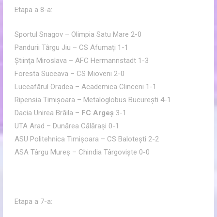
Etapa a 8-a:
Sportul Snagov – Olimpia Satu Mare 2-0
Pandurii Târgu Jiu – CS Afumaţi 1-1
Ştiinţa Miroslava – AFC Hermannstadt 1-3
Foresta Suceava – CS Mioveni 2-0
Luceafărul Oradea – Academica Clinceni 1-1
Ripensia Timişoara – Metaloglobus Bucureşti 4-1
Dacia Unirea Brăila –
FC Argeş
3-1
UTA Arad – Dunărea Călăraşi 0-1
ASU Politehnica Timişoara – CS Baloteşti 2-2
ASA Târgu Mureş – Chindia Târgovişte 0-0
Etapa a 7-a: