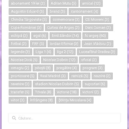
abonament 19 lei
(2)
Adrian Mutu
(3)
amical
(12)
Augustin Eduard
(3)
brand
(3)
cantonament
(4)
Chindia Târgoviste
(5)
comemorare
(3)
CS Mioveni
(3)
Cupa României
(3)
Curtea de Argeș
(2)
Dani Coman
(2)
echipă
(2)
egal
(6)
Emil Săndoi
(14)
fc argeș
(60)
fotbal
(2)
FRF
(5)
Iordan Eftimie
(3)
Jean Vlădoiu
(2)
legende
(3)
Liga 1
(4)
liga 2
(12)
Luceafărul Oradea
(3)
Nicolae Dică
(5)
Nicolae Dobrin
(12)
oficial
(2)
omagiu
(2)
pitești
(8)
pregătire
(4)
program
(3)
promovare
(5)
Real Madrid
(3)
remiză
(5)
reunire
(2)
revenire
(3)
stadion Nicolae Dobrin
(5)
suporteri
(6)
transfer
(5)
Trivale
(8)
victorie
(18)
victorii
(2)
viitor
(3)
înfrângere
(8)
Știința Miroslava
(4)
Caută
după: