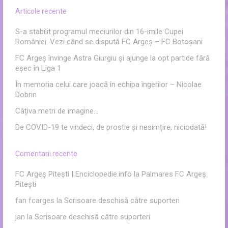
Articole recente
S-a stabilit programul meciurilor din 16-imile Cupei
României. Vezi când se dispută FC Argeș – FC Botoșani
FC Argeș învinge Astra Giurgiu și ajunge la opt partide fără
eșec în Liga 1
În memoria celui care joacă în echipa îngerilor – Nicolae
Dobrin
Câțiva metri de imagine…
De COVID-19 te vindeci, de prostie și nesimțire, niciodată!
Comentarii recente
FC Argeș Pitești | Enciclopedie.info
la
Palmares FC Argeș
Pitești
fan fcarges
la
Scrisoare deschisă către suporteri
jan
la
Scrisoare deschisă către suporteri