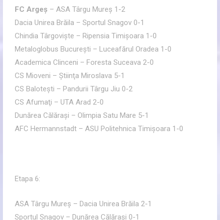
FC Argeş
– ASA Târgu Mureş 1-2
Dacia Unirea Brăila – Sportul Snagov 0-1
Chindia Târgovişte – Ripensia Timişoara 1-0
Metaloglobus Bucureşti – Luceafărul Oradea 1-0
Academica Clinceni – Foresta Suceava 2-0
CS Mioveni – Ştiinţa Miroslava 5-1
CS Baloteşti – Pandurii Târgu Jiu 0-2
CS Afumaţi – UTA Arad 2-0
Dunărea Călăraşi – Olimpia Satu Mare 5-1
AFC Hermannstadt – ASU Politehnica Timişoara 1-0
Etapa 6:
ASA Târgu Mureş – Dacia Unirea Brăila 2-1
Sportul Snagov – Dunărea Călăraşi 0-1