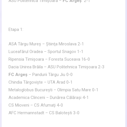
ASU Politehnica Timişoara –
FC Argeş
2-1
Etapa 1:
ASA Târgu Mureş – Ştiinţa Miroslava 2-1
Luceafărul Oradea – Sportul Snagov 1-1
Ripensia Timişoara – Foresta Suceava 16-0
Dacia Unirea Brăila – ASU Politehnica Timişoara 2-3
FC Argeş
– Pandurii Târgu Jiu 0-0
Chindia Târgovişte – UTA Arad 0-1
Metaloglobus Bucureşti – Olimpia Satu Mare 0-1
Academica Clinceni – Dunărea Călăraşi 4-1
CS Mioveni – CS Afumaţi 4-0
AFC Hermannstadt – CS Baloteşti 3-0