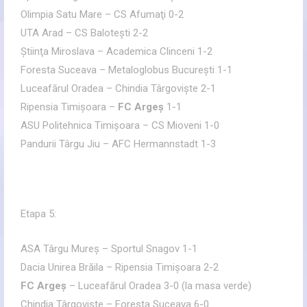
Olimpia Satu Mare – CS Afumaţi 0-2
UTA Arad – CS Baloteşti 2-2
Ştiinţa Miroslava – Academica Clinceni 1-2
Foresta Suceava – Metaloglobus Bucureşti 1-1
Luceafărul Oradea – Chindia Târgovişte 2-1
Ripensia Timişoara –
FC Argeş
1-1
ASU Politehnica Timişoara – CS Mioveni 1-0
Pandurii Târgu Jiu – AFC Hermannstadt 1-3
Etapa 5:
ASA Târgu Mureş – Sportul Snagov 1-1
Dacia Unirea Brăila – Ripensia Timişoara 2-2
FC Argeş
– Luceafărul Oradea 3-0 (la masa verde)
Chindia Târgovişte – Foresta Suceava 6-0