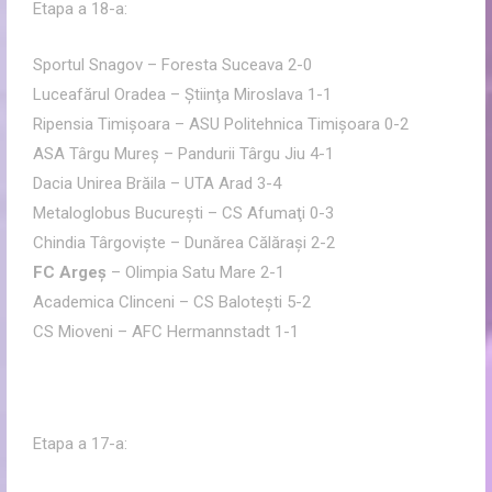
Etapa a 18-a:
Sportul Snagov – Foresta Suceava 2-0
Luceafărul Oradea – Ştiinţa Miroslava 1-1
Ripensia Timişoara – ASU Politehnica Timişoara 0-2
ASA Târgu Mureş – Pandurii Târgu Jiu 4-1
Dacia Unirea Brăila – UTA Arad 3-4
Metaloglobus Bucureşti – CS Afumaţi 0-3
Chindia Târgovişte – Dunărea Călăraşi 2-2
FC Argeş
– Olimpia Satu Mare 2-1
Academica Clinceni – CS Baloteşti 5-2
CS Mioveni – AFC Hermannstadt 1-1
Etapa a 17-a: