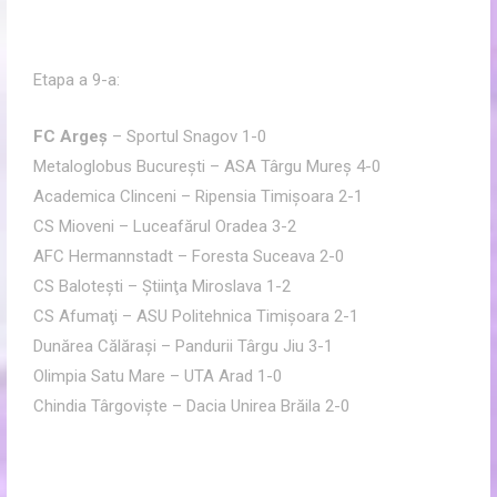
Etapa a 9-a:
FC Argeş
– Sportul Snagov 1-0
Metaloglobus Bucureşti – ASA Târgu Mureş 4-0
Academica Clinceni – Ripensia Timişoara 2-1
CS Mioveni – Luceafărul Oradea 3-2
AFC Hermannstadt – Foresta Suceava 2-0
CS Baloteşti – Ştiinţa Miroslava 1-2
CS Afumaţi – ASU Politehnica Timişoara 2-1
Dunărea Călăraşi – Pandurii Târgu Jiu 3-1
Olimpia Satu Mare – UTA Arad 1-0
Chindia Târgovişte – Dacia Unirea Brăila 2-0