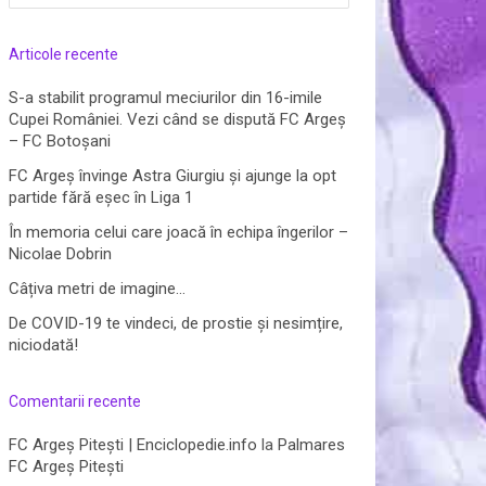
după:
Articole recente
S-a stabilit programul meciurilor din 16-imile
Cupei României. Vezi când se dispută FC Argeș
– FC Botoșani
FC Argeș învinge Astra Giurgiu și ajunge la opt
partide fără eșec în Liga 1
În memoria celui care joacă în echipa îngerilor –
Nicolae Dobrin
Câțiva metri de imagine…
De COVID-19 te vindeci, de prostie și nesimțire,
niciodată!
Comentarii recente
FC Argeș Pitești | Enciclopedie.info
la
Palmares
FC Argeș Pitești