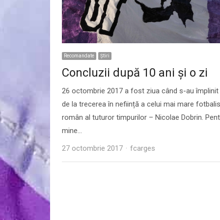
Recomandate
Ştiri
Concluzii după 10 ani şi o zi
26 octombrie 2017 a fost ziua când s-au împlinit
de la trecerea în neființă a celui mai mare fotbalis
român al tuturor timpurilor – Nicolae Dobrin. Pen
mine…
Author
27 octombrie 2017
fcarges