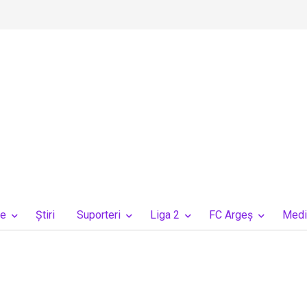
ie
Ştiri
Suporteri
Liga 2
FC Argeș
Medi