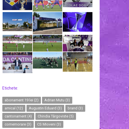
Etichete:
abonament 19 lei
(2)
Adrian Mutu
(3)
amical
(12)
Augustin Eduard
(3)
brand
(3)
cantonament
(4)
Chindia Târgoviste
(5)
comemorare
(3)
CS Mioveni
(3)