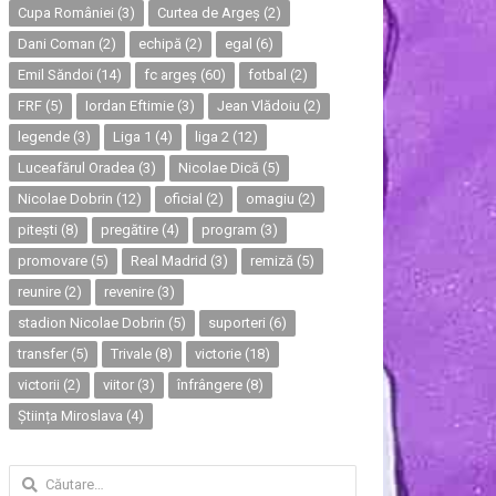
Cupa României
(3)
Curtea de Argeș
(2)
Dani Coman
(2)
echipă
(2)
egal
(6)
Emil Săndoi
(14)
fc argeș
(60)
fotbal
(2)
FRF
(5)
Iordan Eftimie
(3)
Jean Vlădoiu
(2)
legende
(3)
Liga 1
(4)
liga 2
(12)
Luceafărul Oradea
(3)
Nicolae Dică
(5)
Nicolae Dobrin
(12)
oficial
(2)
omagiu
(2)
pitești
(8)
pregătire
(4)
program
(3)
promovare
(5)
Real Madrid
(3)
remiză
(5)
reunire
(2)
revenire
(3)
stadion Nicolae Dobrin
(5)
suporteri
(6)
transfer
(5)
Trivale
(8)
victorie
(18)
victorii
(2)
viitor
(3)
înfrângere
(8)
Știința Miroslava
(4)
Caută