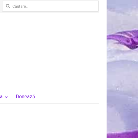
Caută
după:
a
Donează