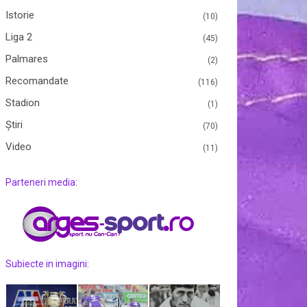
Istorie
(10)
Liga 2
(45)
Palmares
(2)
Recomandate
(116)
Stadion
(1)
Ştiri
(70)
Video
(11)
Parteneri media:
Subiecte in imagini: