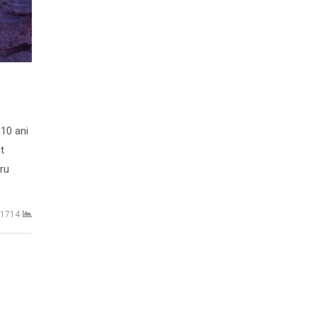
 10 ani
t
tru
1714