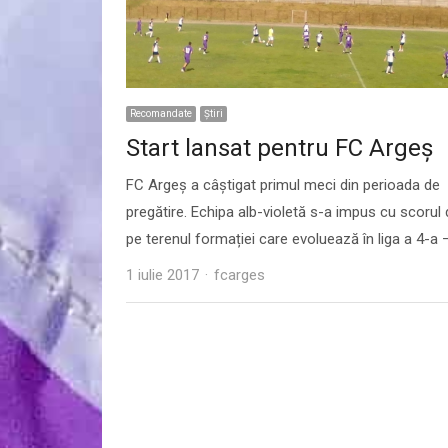
Recomandate
Ştiri
Start lansat pentru FC Argeș
FC Argeș a câștigat primul meci din perioada de
pregătire. Echipa alb-violetă s-a impus cu scorul 
pe terenul formației care evoluează în liga a 4-a
Author
1 iulie 2017
fcarges