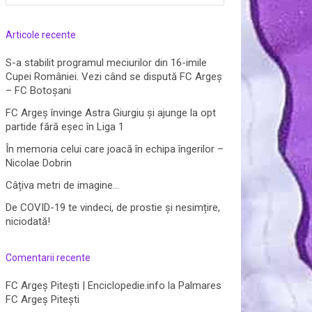
după:
Articole recente
S-a stabilit programul meciurilor din 16-imile
Cupei României. Vezi când se dispută FC Argeș
– FC Botoșani
FC Argeș învinge Astra Giurgiu și ajunge la opt
partide fără eșec în Liga 1
În memoria celui care joacă în echipa îngerilor –
Nicolae Dobrin
Câțiva metri de imagine…
De COVID-19 te vindeci, de prostie și nesimțire,
niciodată!
Comentarii recente
FC Argeș Pitești | Enciclopedie.info
la
Palmares
FC Argeș Pitești