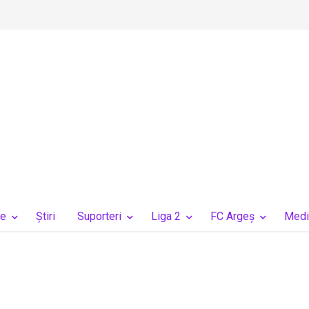
ie
Ştiri
Suporteri
Liga 2
FC Argeș
Medi