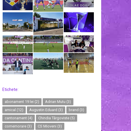
Etichete:
abonament 19 lei
(2)
Adrian Mutu
(3)
amical
(12)
Augustin Eduard
(3)
brand
(3)
cantonament
(4)
Chindia Târgoviste
(5)
comemorare
(3)
CS Mioveni
(3)