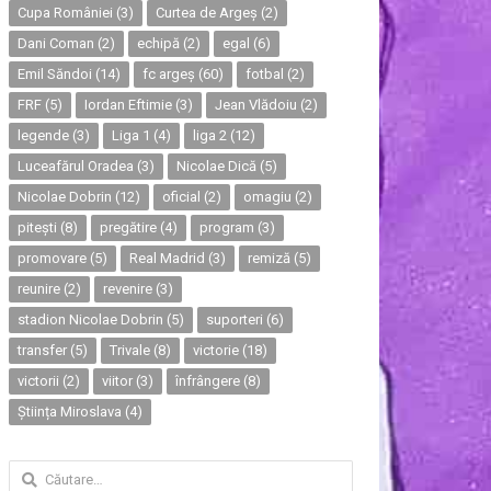
Cupa României
(3)
Curtea de Argeș
(2)
Dani Coman
(2)
echipă
(2)
egal
(6)
Emil Săndoi
(14)
fc argeș
(60)
fotbal
(2)
FRF
(5)
Iordan Eftimie
(3)
Jean Vlădoiu
(2)
legende
(3)
Liga 1
(4)
liga 2
(12)
Luceafărul Oradea
(3)
Nicolae Dică
(5)
Nicolae Dobrin
(12)
oficial
(2)
omagiu
(2)
pitești
(8)
pregătire
(4)
program
(3)
promovare
(5)
Real Madrid
(3)
remiză
(5)
reunire
(2)
revenire
(3)
stadion Nicolae Dobrin
(5)
suporteri
(6)
transfer
(5)
Trivale
(8)
victorie
(18)
victorii
(2)
viitor
(3)
înfrângere
(8)
Știința Miroslava
(4)
Caută