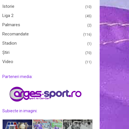
Istorie
(10)
Liga 2
(45)
Palmares
(2)
Recomandate
(116)
Stadion
(1)
Ştiri
(70)
Video
(11)
Parteneri media:
Subiecte in imagini: