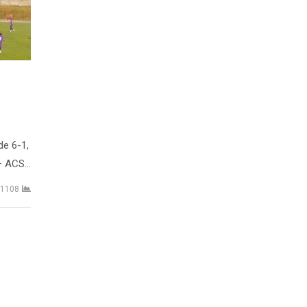
de 6-1,
 – ACS…
1108