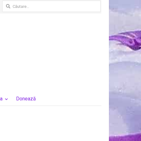
Caută
după:
a
Donează