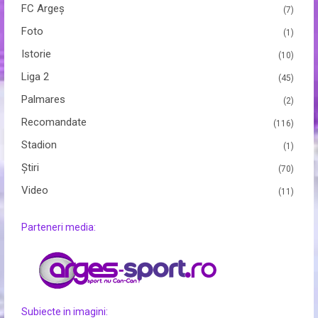
FC Argeș
(7)
Foto
(1)
Istorie
(10)
Liga 2
(45)
Palmares
(2)
Recomandate
(116)
Stadion
(1)
Ştiri
(70)
Video
(11)
Parteneri media:
Subiecte in imagini: