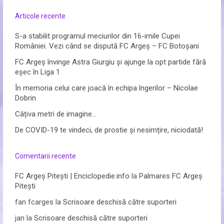
Articole recente
S-a stabilit programul meciurilor din 16-imile Cupei
României. Vezi când se dispută FC Argeș – FC Botoșani
FC Argeș învinge Astra Giurgiu și ajunge la opt partide fără
eșec în Liga 1
În memoria celui care joacă în echipa îngerilor – Nicolae
Dobrin
Câțiva metri de imagine…
De COVID-19 te vindeci, de prostie și nesimțire, niciodată!
Comentarii recente
FC Argeș Pitești | Enciclopedie.info
la
Palmares FC Argeș
Pitești
fan fcarges
la
Scrisoare deschisă către suporteri
jan
la
Scrisoare deschisă către suporteri