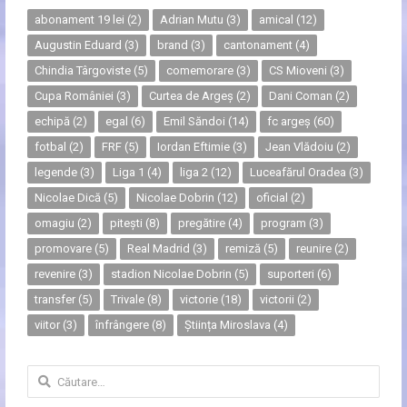
abonament 19 lei
(2)
Adrian Mutu
(3)
amical
(12)
Augustin Eduard
(3)
brand
(3)
cantonament
(4)
Chindia Târgoviste
(5)
comemorare
(3)
CS Mioveni
(3)
Cupa României
(3)
Curtea de Argeș
(2)
Dani Coman
(2)
echipă
(2)
egal
(6)
Emil Săndoi
(14)
fc argeș
(60)
fotbal
(2)
FRF
(5)
Iordan Eftimie
(3)
Jean Vlădoiu
(2)
legende
(3)
Liga 1
(4)
liga 2
(12)
Luceafărul Oradea
(3)
Nicolae Dică
(5)
Nicolae Dobrin
(12)
oficial
(2)
omagiu
(2)
pitești
(8)
pregătire
(4)
program
(3)
promovare
(5)
Real Madrid
(3)
remiză
(5)
reunire
(2)
revenire
(3)
stadion Nicolae Dobrin
(5)
suporteri
(6)
transfer
(5)
Trivale
(8)
victorie
(18)
victorii
(2)
viitor
(3)
înfrângere
(8)
Știința Miroslava
(4)
Caută
după: