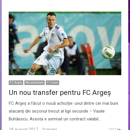
FC Argeș
Recomandate
+ 1 more
Un nou transfer pentru FC Argeș
FC Argeș a făcut o nouă achiziție: unul dintre cei mai buni
atacanţi din sezonul trecut al ligii secunde – Vasile
Buhăescu. Acesta e semnat un contract valabil…
Author
18 august 2017
fcarges
1212