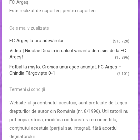
FC Argeș.
Este realizat de suporteri, pentru suporteri.
Cele mai vizualizate
FC Argeş la ora adevărului
(515.720)
Video | Nicolae Dică ia în calcul varianta demisiei de la FC
Argeș!
(10.396)
Fotbal la mișto. Cronica unui eșec anunțat: FC Argeș –
Chindia Târgoviște 0-1
(7.101)
Termeni și condiții
Website-ul şi conţinutul acestuia, sunt protejate de Legea
drepturilor de autor din România (nr. 8/1996). Utilizatorii nu
pot copia, stoca, modifica ori transfera cu orice titlu,
conţinutul acestuia (parțial sau integral), fără acordul
deținătorului.