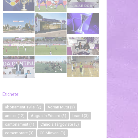
Etichete:
abonament 19 lei
(2)
Adrian Mutu
(3)
amical
(12)
Augustin Eduard
(3)
brand
(3)
cantonament
(4)
Chindia Târgoviste
(5)
comemorare
(3)
CS Mioveni
(3)