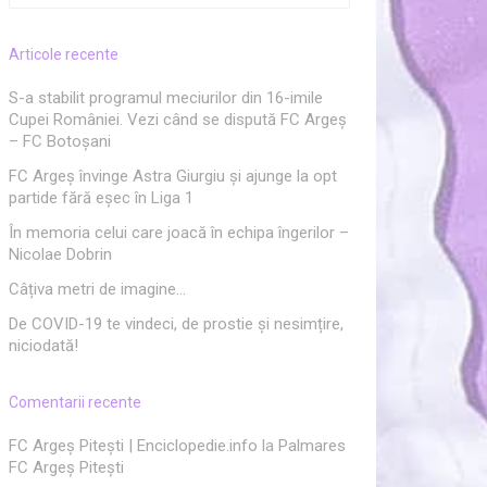
după:
Articole recente
S-a stabilit programul meciurilor din 16-imile
Cupei României. Vezi când se dispută FC Argeș
– FC Botoșani
FC Argeș învinge Astra Giurgiu și ajunge la opt
partide fără eșec în Liga 1
În memoria celui care joacă în echipa îngerilor –
Nicolae Dobrin
Câțiva metri de imagine…
De COVID-19 te vindeci, de prostie și nesimțire,
niciodată!
Comentarii recente
FC Argeș Pitești | Enciclopedie.info
la
Palmares
FC Argeș Pitești