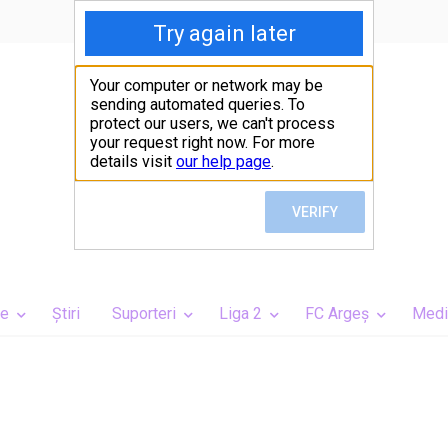
ie
Ştiri
Suporteri
Liga 2
FC Argeș
Medi