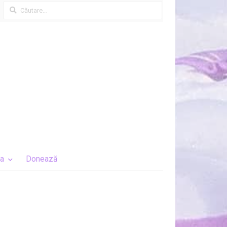
Caută
după:
a
Donează