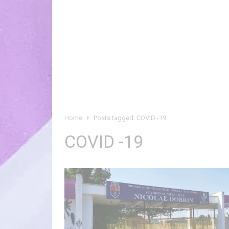
Home
Posts tagged:
COVID -19
COVID -19