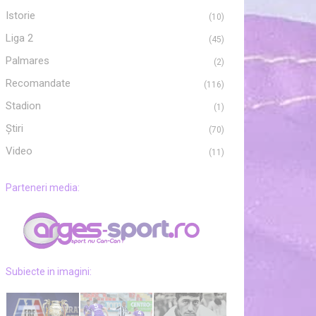
Istorie
(10)
Liga 2
(45)
Palmares
(2)
Recomandate
(116)
Stadion
(1)
Ştiri
(70)
Video
(11)
Parteneri media:
Subiecte in imagini: