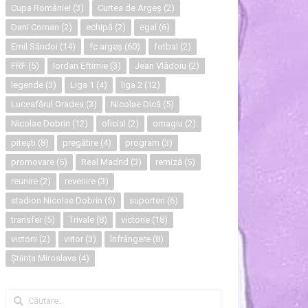
Cupa României
(3)
Curtea de Argeș
(2)
Dani Coman
(2)
echipă
(2)
egal
(6)
Emil Săndoi
(14)
fc argeș
(60)
fotbal
(2)
FRF
(5)
Iordan Eftimie
(3)
Jean Vlădoiu
(2)
legende
(3)
Liga 1
(4)
liga 2
(12)
Luceafărul Oradea
(3)
Nicolae Dică
(5)
Nicolae Dobrin
(12)
oficial
(2)
omagiu
(2)
pitești
(8)
pregătire
(4)
program
(3)
promovare
(5)
Real Madrid
(3)
remiză
(5)
reunire
(2)
revenire
(3)
stadion Nicolae Dobrin
(5)
suporteri
(6)
transfer
(5)
Trivale
(8)
victorie
(18)
victorii
(2)
viitor
(3)
înfrângere
(8)
Știința Miroslava
(4)
Caută