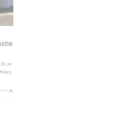
ostie
.30, pe
 Argeș
1974