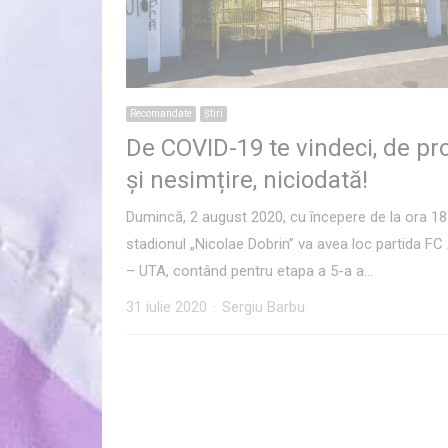
Recomandate
Ştiri
De COVID-19 te vindeci, de pr
și nesimțire, niciodată!
Dumincă, 2 august 2020, cu începere de la ora 18
stadionul „Nicolae Dobrin” va avea loc partida FC
– UTA, contând pentru etapa a 5-a a…
Author
31 iulie 2020
Sergiu Barbu