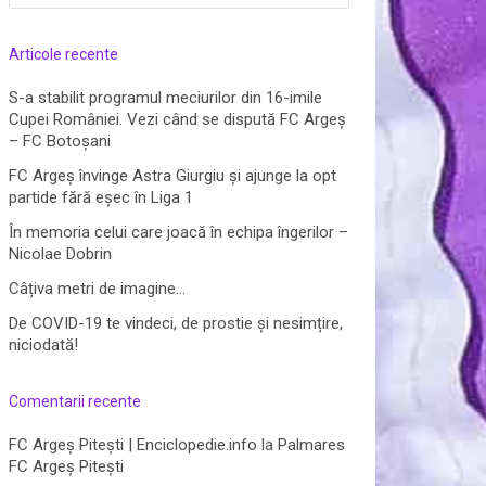
după:
Articole recente
S-a stabilit programul meciurilor din 16-imile
Cupei României. Vezi când se dispută FC Argeș
– FC Botoșani
FC Argeș învinge Astra Giurgiu și ajunge la opt
partide fără eșec în Liga 1
În memoria celui care joacă în echipa îngerilor –
Nicolae Dobrin
Câțiva metri de imagine…
De COVID-19 te vindeci, de prostie și nesimțire,
niciodată!
Comentarii recente
FC Argeș Pitești | Enciclopedie.info
la
Palmares
FC Argeș Pitești