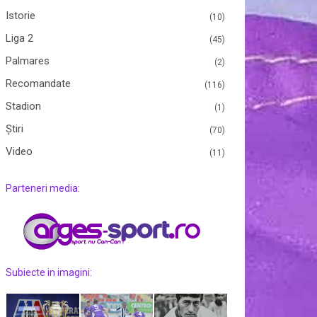
Istorie
(10)
Liga 2
(45)
Palmares
(2)
Recomandate
(116)
Stadion
(1)
Ştiri
(70)
Video
(11)
Parteneri media:
Subiecte in imagini: