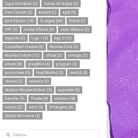
Cupa României
(3)
Curtea de Argeș
(2)
Dani Coman
(2)
echipă
(2)
egal
(6)
Emil Săndoi
(14)
fc argeș
(60)
fotbal
(2)
FRF
(5)
Iordan Eftimie
(3)
Jean Vlădoiu
(2)
legende
(3)
Liga 1
(4)
liga 2
(12)
Luceafărul Oradea
(3)
Nicolae Dică
(5)
Nicolae Dobrin
(12)
oficial
(2)
omagiu
(2)
pitești
(8)
pregătire
(4)
program
(3)
promovare
(5)
Real Madrid
(3)
remiză
(5)
reunire
(2)
revenire
(3)
stadion Nicolae Dobrin
(5)
suporteri
(6)
transfer
(5)
Trivale
(8)
victorie
(18)
victorii
(2)
viitor
(3)
înfrângere
(8)
Știința Miroslava
(4)
Caută