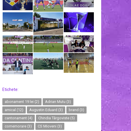
Etichete:
abonament 19 lei
(2)
Adrian Mutu
(3)
amical
(12)
Augustin Eduard
(3)
brand
(3)
cantonament
(4)
Chindia Târgoviste
(5)
comemorare
(3)
CS Mioveni
(3)