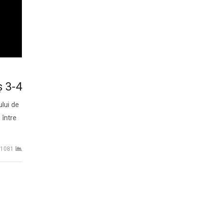
 3-4
ului de
 între
1081