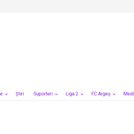
ie
Ştiri
Suporteri
Liga 2
FC Argeș
Medi