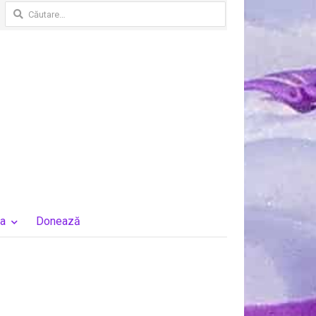
Caută
după:
a
Donează