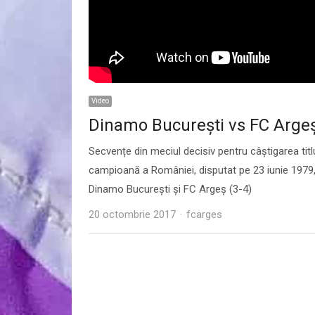
Video
Dinamo București vs FC Argeș
Secvențe din meciul decisiv pentru câștigarea titl
campioană a României, disputat pe 23 iunie 1979,
Dinamo București și FC Argeș (3-4)
Author
20 octombrie 2017
fcarges