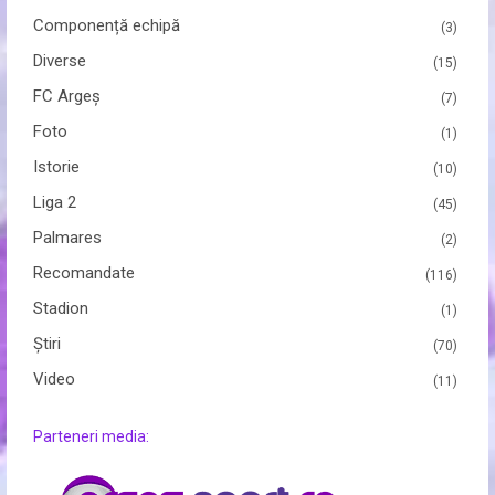
Componență echipă
(3)
Diverse
(15)
FC Argeș
(7)
Foto
(1)
Istorie
(10)
Liga 2
(45)
Palmares
(2)
Recomandate
(116)
Stadion
(1)
Ştiri
(70)
Video
(11)
Parteneri media: