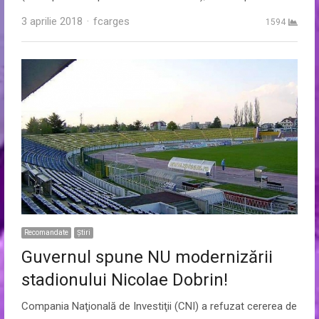
Author
3 aprilie 2018
fcarges
1594
Recomandate
Ştiri
Guvernul spune NU modernizării
stadionului Nicolae Dobrin!
Compania Naţională de Investiţii (CNI) a refuzat cererea de