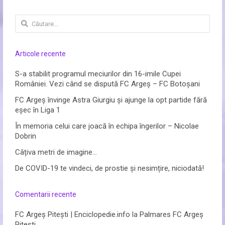
Caută
după:
Articole recente
S-a stabilit programul meciurilor din 16-imile Cupei
României. Vezi când se dispută FC Argeș – FC Botoșani
FC Argeș învinge Astra Giurgiu și ajunge la opt partide fără
eșec în Liga 1
În memoria celui care joacă în echipa îngerilor – Nicolae
Dobrin
Câțiva metri de imagine…
De COVID-19 te vindeci, de prostie și nesimțire, niciodată!
Comentarii recente
FC Argeș Pitești | Enciclopedie.info
la
Palmares FC Argeș
Pitești