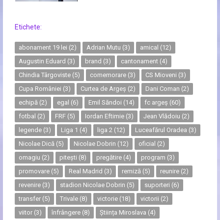
Etichete:
abonament 19 lei
(2)
Adrian Mutu
(3)
amical
(12)
Augustin Eduard
(3)
brand
(3)
cantonament
(4)
Chindia Târgoviste
(5)
comemorare
(3)
CS Mioveni
(3)
Cupa României
(3)
Curtea de Argeș
(2)
Dani Coman
(2)
echipă
(2)
egal
(6)
Emil Săndoi
(14)
fc argeș
(60)
fotbal
(2)
FRF
(5)
Iordan Eftimie
(3)
Jean Vlădoiu
(2)
legende
(3)
Liga 1
(4)
liga 2
(12)
Luceafărul Oradea
(3)
Nicolae Dică
(5)
Nicolae Dobrin
(12)
oficial
(2)
omagiu
(2)
pitești
(8)
pregătire
(4)
program
(3)
promovare
(5)
Real Madrid
(3)
remiză
(5)
reunire
(2)
revenire
(3)
stadion Nicolae Dobrin
(5)
suporteri
(6)
transfer
(5)
Trivale
(8)
victorie
(18)
victorii
(2)
viitor
(3)
înfrângere
(8)
Știința Miroslava
(4)