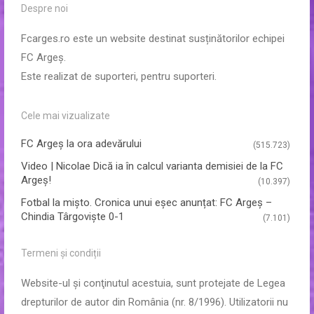
Despre noi
Fcarges.ro este un website destinat susținătorilor echipei
FC Argeș.
Este realizat de suporteri, pentru suporteri.
Cele mai vizualizate
FC Argeş la ora adevărului
(515.723)
Video | Nicolae Dică ia în calcul varianta demisiei de la FC
Argeș!
(10.397)
Fotbal la mișto. Cronica unui eșec anunțat: FC Argeș –
Chindia Târgoviște 0-1
(7.101)
Termeni și condiții
Website-ul şi conţinutul acestuia, sunt protejate de Legea
drepturilor de autor din România (nr. 8/1996). Utilizatorii nu