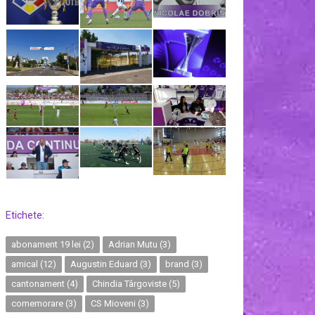
Etichete:
abonament 19 lei
(2)
Adrian Mutu
(3)
amical
(12)
Augustin Eduard
(3)
brand
(3)
cantonament
(4)
Chindia Târgoviste
(5)
comemorare
(3)
CS Mioveni
(3)