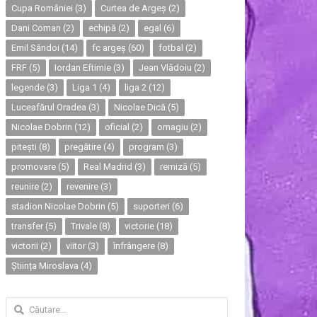
Cupa României
(3)
Curtea de Argeș
(2)
Dani Coman
(2)
echipă
(2)
egal
(6)
Emil Săndoi
(14)
fc argeș
(60)
fotbal
(2)
FRF
(5)
Iordan Eftimie
(3)
Jean Vlădoiu
(2)
legende
(3)
Liga 1
(4)
liga 2
(12)
Luceafărul Oradea
(3)
Nicolae Dică
(5)
Nicolae Dobrin
(12)
oficial
(2)
omagiu
(2)
pitești
(8)
pregătire
(4)
program
(3)
promovare
(5)
Real Madrid
(3)
remiză
(5)
reunire
(2)
revenire
(3)
stadion Nicolae Dobrin
(5)
suporteri
(6)
transfer
(5)
Trivale
(8)
victorie
(18)
victorii
(2)
viitor
(3)
înfrângere
(8)
Știința Miroslava
(4)
Caută