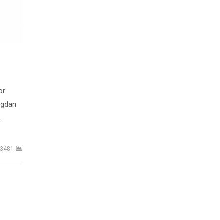
or
ogdan
,
3481