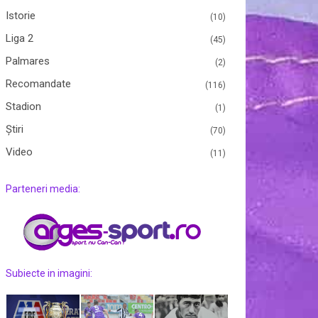
Istorie
(10)
Liga 2
(45)
Palmares
(2)
Recomandate
(116)
Stadion
(1)
Ştiri
(70)
Video
(11)
Parteneri media:
Subiecte in imagini: