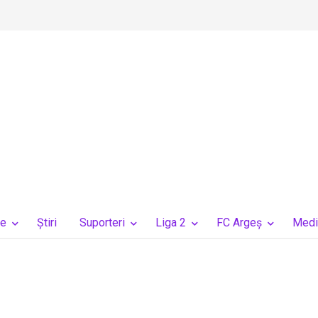
ie
Ştiri
Suporteri
Liga 2
FC Argeș
Medi