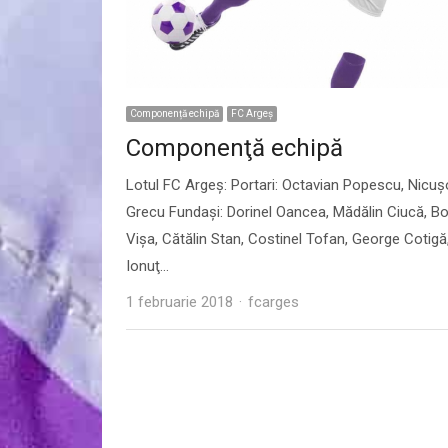
Componență echipă
FC Argeș
Componenţă echipă
Lotul FC Argeş: Portari: Octavian Popescu, Nicuş
Grecu Fundaşi: Dorinel Oancea, Mădălin Ciucă, B
Vişa, Cătălin Stan, Costinel Tofan, George Cotigă
Ionuţ…
Author
1 februarie 2018
fcarges