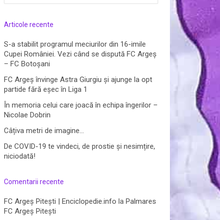
după:
Articole recente
S-a stabilit programul meciurilor din 16-imile
Cupei României. Vezi când se dispută FC Argeș
– FC Botoșani
FC Argeș învinge Astra Giurgiu și ajunge la opt
partide fără eșec în Liga 1
În memoria celui care joacă în echipa îngerilor –
Nicolae Dobrin
Câțiva metri de imagine…
De COVID-19 te vindeci, de prostie și nesimțire,
niciodată!
Comentarii recente
FC Argeș Pitești | Enciclopedie.info
la
Palmares
FC Argeș Pitești