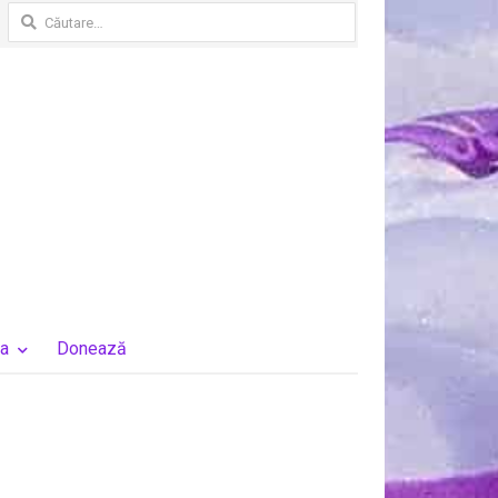
Caută
după:
a
Donează