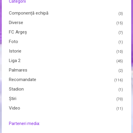
Categorii
Componență echipă
(3)
Diverse
(15)
FC Argeș
(7)
Foto
(1)
Istorie
(10)
Liga 2
(45)
Palmares
(2)
Recomandate
(116)
Stadion
(1)
Ştiri
(70)
Video
(11)
Parteneri media: