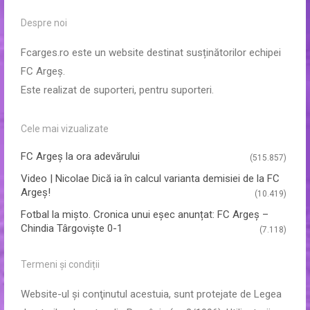
Despre noi
Fcarges.ro este un website destinat susținătorilor echipei
FC Argeș.
Este realizat de suporteri, pentru suporteri.
Cele mai vizualizate
FC Argeş la ora adevărului
(515.857)
Video | Nicolae Dică ia în calcul varianta demisiei de la FC
Argeș!
(10.419)
Fotbal la mișto. Cronica unui eșec anunțat: FC Argeș –
Chindia Târgoviște 0-1
(7.118)
Termeni și condiții
Website-ul şi conţinutul acestuia, sunt protejate de Legea