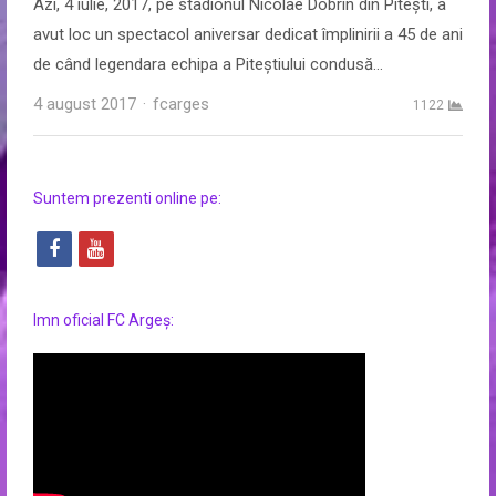
Azi, 4 iulie, 2017, pe stadionul Nicolae Dobrin din Pitești, a
avut loc un spectacol aniversar dedicat împlinirii a 45 de ani
de când legendara echipa a Piteștiului condusă…
Author
4 august 2017
fcarges
1122
Suntem prezenti online pe:
f
y
a
o
c
u
Imn oficial FC Argeș:
e
t
b
u
o
b
o
e
k