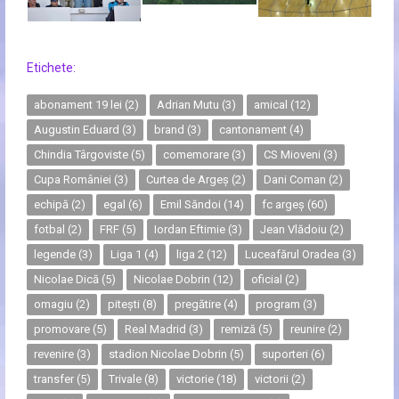
Etichete:
abonament 19 lei
(2)
Adrian Mutu
(3)
amical
(12)
Augustin Eduard
(3)
brand
(3)
cantonament
(4)
Chindia Târgoviste
(5)
comemorare
(3)
CS Mioveni
(3)
Cupa României
(3)
Curtea de Argeș
(2)
Dani Coman
(2)
echipă
(2)
egal
(6)
Emil Săndoi
(14)
fc argeș
(60)
fotbal
(2)
FRF
(5)
Iordan Eftimie
(3)
Jean Vlădoiu
(2)
legende
(3)
Liga 1
(4)
liga 2
(12)
Luceafărul Oradea
(3)
Nicolae Dică
(5)
Nicolae Dobrin
(12)
oficial
(2)
omagiu
(2)
pitești
(8)
pregătire
(4)
program
(3)
promovare
(5)
Real Madrid
(3)
remiză
(5)
reunire
(2)
revenire
(3)
stadion Nicolae Dobrin
(5)
suporteri
(6)
transfer
(5)
Trivale
(8)
victorie
(18)
victorii
(2)