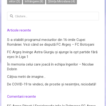
viitor
(3)
înfrângere
(8)
Știința Miroslava
(4)
Caută
după:
Articole recente
S-a stabilit programul meciurilor din 16-imile Cupei
României. Vezi când se dispută FC Argeș – FC Botoșani
FC Argeș învinge Astra Giurgiu și ajunge la opt partide fără
eșec în Liga 1
În memoria celui care joacă în echipa îngerilor – Nicolae
Dobrin
Câțiva metri de imagine…
De COVID-19 te vindeci, de prostie și nesimțire, niciodată!
Comentarii recente