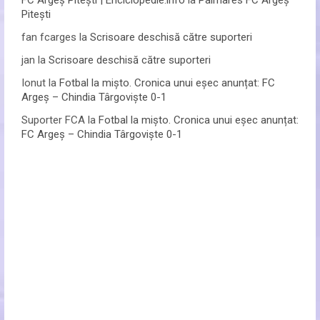
FC Argeș Pitești | Enciclopedie.info
la
Palmares FC Argeș
Pitești
fan fcarges
la
Scrisoare deschisă către suporteri
jan
la
Scrisoare deschisă către suporteri
Ionut
la
Fotbal la mișto. Cronica unui eșec anunțat: FC
Argeș – Chindia Târgoviște 0-1
Suporter FCA
la
Fotbal la mișto. Cronica unui eșec anunțat:
FC Argeș – Chindia Târgoviște 0-1