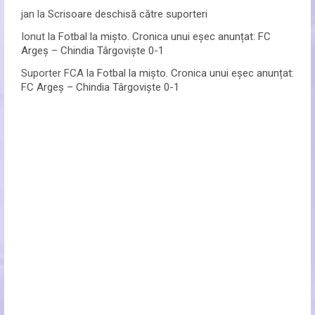
jan
la
Scrisoare deschisă către suporteri
Ionut
la
Fotbal la mișto. Cronica unui eșec anunțat: FC
Argeș – Chindia Târgoviște 0-1
Suporter FCA
la
Fotbal la mișto. Cronica unui eșec anunțat:
FC Argeș – Chindia Târgoviște 0-1