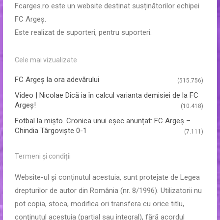
Fcarges.ro este un website destinat susținătorilor echipei
FC Argeș.
Este realizat de suporteri, pentru suporteri.
Cele mai vizualizate
FC Argeş la ora adevărului
(515.756)
Video | Nicolae Dică ia în calcul varianta demisiei de la FC
Argeș!
(10.418)
Fotbal la mișto. Cronica unui eșec anunțat: FC Argeș –
Chindia Târgoviște 0-1
(7.111)
Termeni și condiții
Website-ul şi conţinutul acestuia, sunt protejate de Legea
drepturilor de autor din România (nr. 8/1996). Utilizatorii nu
pot copia, stoca, modifica ori transfera cu orice titlu,
conţinutul acestuia (parțial sau integral), fără acordul