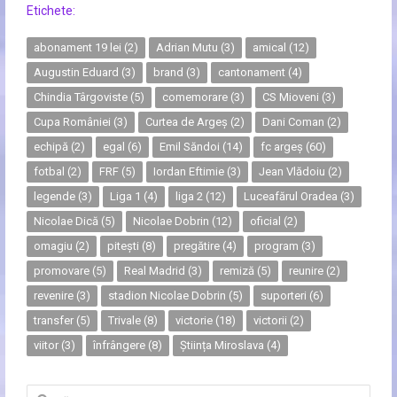
Etichete:
abonament 19 lei
(2)
Adrian Mutu
(3)
amical
(12)
Augustin Eduard
(3)
brand
(3)
cantonament
(4)
Chindia Târgoviste
(5)
comemorare
(3)
CS Mioveni
(3)
Cupa României
(3)
Curtea de Argeș
(2)
Dani Coman
(2)
echipă
(2)
egal
(6)
Emil Săndoi
(14)
fc argeș
(60)
fotbal
(2)
FRF
(5)
Iordan Eftimie
(3)
Jean Vlădoiu
(2)
legende
(3)
Liga 1
(4)
liga 2
(12)
Luceafărul Oradea
(3)
Nicolae Dică
(5)
Nicolae Dobrin
(12)
oficial
(2)
omagiu
(2)
pitești
(8)
pregătire
(4)
program
(3)
promovare
(5)
Real Madrid
(3)
remiză
(5)
reunire
(2)
revenire
(3)
stadion Nicolae Dobrin
(5)
suporteri
(6)
transfer
(5)
Trivale
(8)
victorie
(18)
victorii
(2)
viitor
(3)
înfrângere
(8)
Știința Miroslava
(4)
Caută