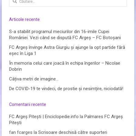
după:
Articole recente
S-a stabilit programul meciurilor din 16-imile Cupei
României. Vezi când se dispută FC Argeș – FC Botoșani
FC Argeș învinge Astra Giurgiu și ajunge la opt partide fără
eșec în Liga 1
În memoria celui care joacă în echipa îngerilor – Nicolae
Dobrin
Câțiva metri de imagine…
De COVID-19 te vindeci, de prostie și nesimțire, niciodată!
Comentarii recente
FC Argeș Pitești | Enciclopedie.info
la
Palmares FC Argeș
Pitești
fan fcarges
la
Scrisoare deschisă către suporteri