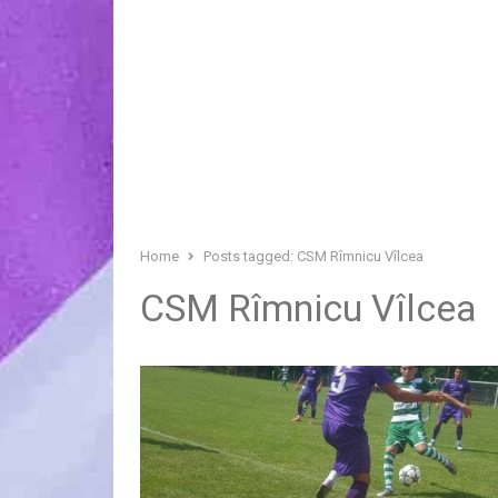
Home
Posts tagged:
CSM Rîmnicu Vîlcea
CSM Rîmnicu Vîlcea