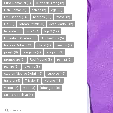
Cupa României
(3)
Curtea de Argeș
(2)
Dani Coman
(2)
echipă
(2)
egal
(6)
Emil Săndoi
(14)
fc argeș
(60)
fotbal
(2)
FRF
(5)
Iordan Eftimie
(3)
Jean Vlădoiu
(2)
legende
(3)
Liga 1
(4)
liga 2
(12)
Luceafărul Oradea
(3)
Nicolae Dică
(5)
Nicolae Dobrin
(12)
oficial
(2)
omagiu
(2)
pitești
(8)
pregătire
(4)
program
(3)
promovare
(5)
Real Madrid
(3)
remiză
(5)
reunire
(2)
revenire
(3)
stadion Nicolae Dobrin
(5)
suporteri
(6)
transfer
(5)
Trivale
(8)
victorie
(18)
victorii
(2)
viitor
(3)
înfrângere
(8)
Știința Miroslava
(4)
Caută