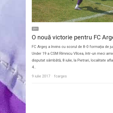
Ştiri
O nouă victorie pentru FC Arg
FC Argeş a învins cu scorul de 8-0 formația de ju
Under 19 a CSM Rîmnicu Vîlcea, într-un meci amic
disputat sâmbătă, 8 iulie, la Pietrari, localitate afla
4…
Author
9 iulie 2017
fcarges