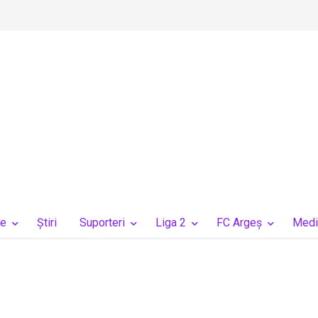
ie
Ştiri
Suporteri
Liga 2
FC Argeș
Medi