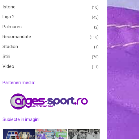
Istorie
(10)
Liga 2
(45)
Palmares
(2)
Recomandate
(116)
Stadion
(1)
Ştiri
(70)
Video
(11)
Parteneri media:
Subiecte in imagini: