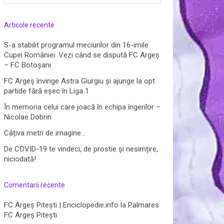
după:
Articole recente
S-a stabilit programul meciurilor din 16-imile
Cupei României. Vezi când se dispută FC Argeș
– FC Botoșani
FC Argeș învinge Astra Giurgiu și ajunge la opt
partide fără eșec în Liga 1
În memoria celui care joacă în echipa îngerilor –
Nicolae Dobrin
Câțiva metri de imagine…
De COVID-19 te vindeci, de prostie și nesimțire,
niciodată!
Comentarii recente
FC Argeș Pitești | Enciclopedie.info
la
Palmares
FC Argeș Pitești