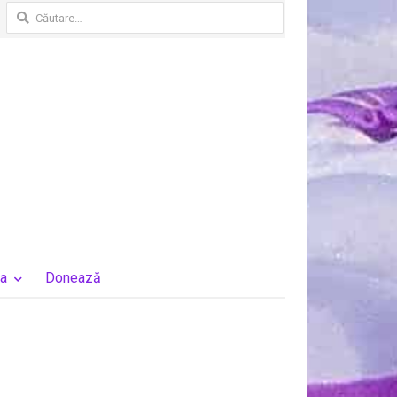
Caută
după:
a
Donează