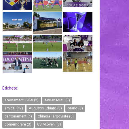
Etichete:
abonament 19 lei
(2)
Adrian Mutu
(3)
amical
(12)
Augustin Eduard
(3)
brand
(3)
cantonament
(4)
Chindia Târgoviste
(5)
comemorare
(3)
CS Mioveni
(3)