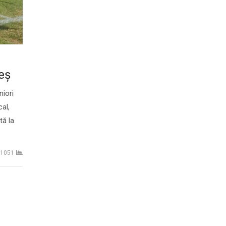
eş
niori
al,
tă la
1051