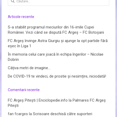
după:
Articole recente
S-a stabilit programul meciurilor din 16-imile Cupei
României. Vezi când se dispută FC Argeș – FC Botoșani
FC Argeș învinge Astra Giurgiu și ajunge la opt partide fără
eșec în Liga 1
În memoria celui care joacă în echipa îngerilor – Nicolae
Dobrin
Câțiva metri de imagine…
De COVID-19 te vindeci, de prostie și nesimțire, niciodată!
Comentarii recente
FC Argeș Pitești | Enciclopedie.info
la
Palmares FC Argeș
Pitești
fan fcarges
la
Scrisoare deschisă către suporteri