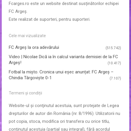
Fcarges.ro este un website destinat susținătorilor echipei
FC Argeș.
Este realizat de suporteri, pentru suporteri.
Cele mai vizualizate
FC Argeş la ora adevărului
(515.742)
Video | Nicolae Dică ia în calcul varianta demisiei de la FC
Argeș!
(10.417)
Fotbal la mișto. Cronica unui eșec anunțat: FC Argeș –
Chindia Târgoviște 0-1
(7.107)
Termeni și condiții
Website-ul şi conţinutul acestuia, sunt protejate de Legea
drepturilor de autor din România (nr. 8/1996). Utilizatorii nu
pot copia, stoca, modifica ori transfera cu orice titlu,
conţinutul acestuia (parțial sau integral), fără acordul