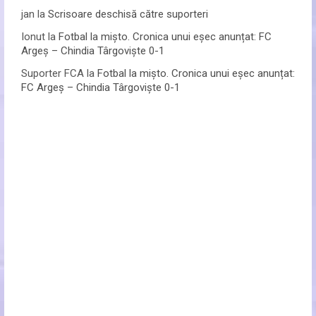
jan
la
Scrisoare deschisă către suporteri
Ionut
la
Fotbal la mișto. Cronica unui eșec anunțat: FC
Argeș – Chindia Târgoviște 0-1
Suporter FCA
la
Fotbal la mișto. Cronica unui eșec anunțat:
FC Argeș – Chindia Târgoviște 0-1