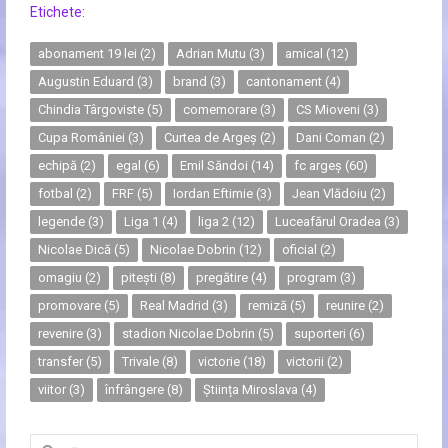
Etichete:
abonament 19 lei
(2)
Adrian Mutu
(3)
amical
(12)
Augustin Eduard
(3)
brand
(3)
cantonament
(4)
Chindia Târgoviste
(5)
comemorare
(3)
CS Mioveni
(3)
Cupa României
(3)
Curtea de Argeș
(2)
Dani Coman
(2)
echipă
(2)
egal
(6)
Emil Săndoi
(14)
fc argeș
(60)
fotbal
(2)
FRF
(5)
Iordan Eftimie
(3)
Jean Vlădoiu
(2)
legende
(3)
Liga 1
(4)
liga 2
(12)
Luceafărul Oradea
(3)
Nicolae Dică
(5)
Nicolae Dobrin
(12)
oficial
(2)
omagiu
(2)
pitești
(8)
pregătire
(4)
program
(3)
promovare
(5)
Real Madrid
(3)
remiză
(5)
reunire
(2)
revenire
(3)
stadion Nicolae Dobrin
(5)
suporteri
(6)
transfer
(5)
Trivale
(8)
victorie
(18)
victorii
(2)
viitor
(3)
înfrângere
(8)
Știința Miroslava
(4)
Caută