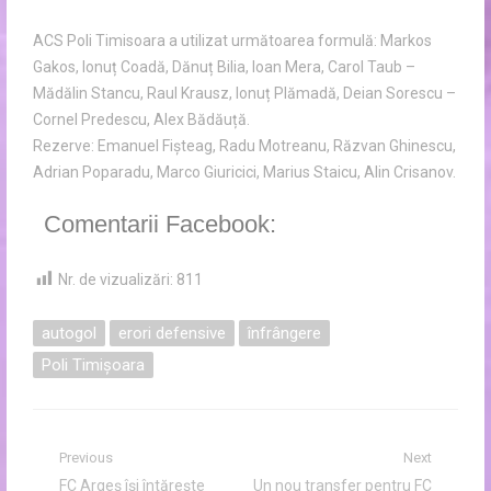
ACS Poli Timisoara a utilizat următoarea formulă: Markos
Gakos, Ionuț Coadă, Dănuț Bilia, Ioan Mera, Carol Taub –
Mădălin Stancu, Raul Krausz, Ionuț Plămadă, Deian Sorescu –
Cornel Predescu, Alex Bădăuță.
Rezerve: Emanuel Fișteag, Radu Motreanu, Răzvan Ghinescu,
Adrian Poparadu, Marco Giuricici, Marius Staicu, Alin Crisanov.
Comentarii Facebook:
Nr. de vizualizări:
811
autogol
erori defensive
înfrângere
Poli Timișoara
Navigare
Previous
Next
Previous
Next
FC Argeș își întărește
Un nou transfer pentru FC