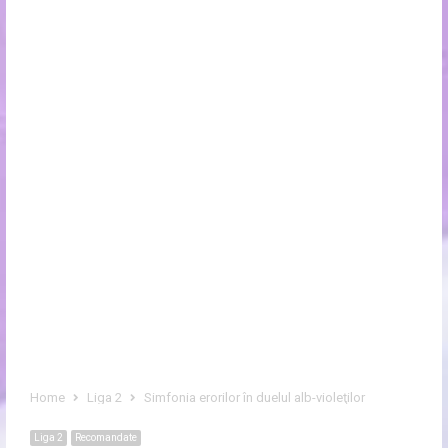
Home
Liga 2
Simfonia erorilor în duelul alb-violeţilor
Liga 2
Recomandate