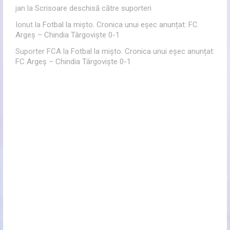
jan
la
Scrisoare deschisă către suporteri
Ionut
la
Fotbal la mișto. Cronica unui eșec anunțat: FC
Argeș – Chindia Târgoviște 0-1
Suporter FCA
la
Fotbal la mișto. Cronica unui eșec anunțat:
FC Argeș – Chindia Târgoviște 0-1