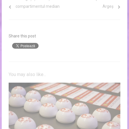
în
post:
post:
compartimentul median
Argeș
articole
Share this post
You may also like...