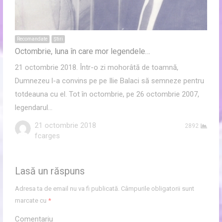
Recomandate
Ştiri
Octombrie, luna în care mor legendele…
21 octombrie 2018. Într-o zi mohorâtă de toamnă,
Dumnezeu l-a convins pe pe Ilie Balaci să semneze pentru
totdeauna cu el. Tot în octombrie, pe 26 octombrie 2007,
legendarul…
21 octombrie 2018
2892
Author
fcarges
Lasă un răspuns
Adresa ta de email nu va fi publicată.
Câmpurile obligatorii sunt
marcate cu
*
Comentariu