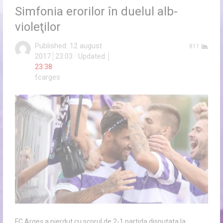
Simfonia erorilor în duelul alb-
violeţilor
Published:
12 august
811
2017
23:03
Updated:
23:38
Author
fcarges
FC Argeș a pierdut cu scorul de 2-1 partida disputata la