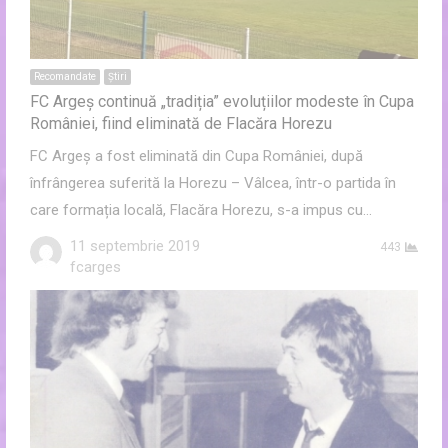
Recomandate
Ştiri
FC Argeș continuă „tradiția” evoluțiilor modeste în Cupa
României, fiind eliminată de Flacăra Horezu
FC Argeș a fost eliminată din Cupa României, după
înfrângerea suferită la Horezu – Vâlcea, într-o partida în
care formația locală, Flacăra Horezu, s-a impus cu…
11 septembrie 2019
443
Author
fcarges