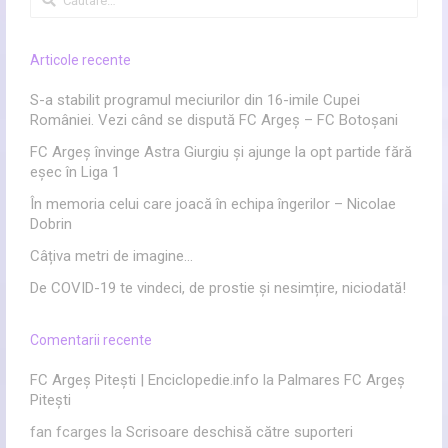
după:
Articole recente
S-a stabilit programul meciurilor din 16-imile Cupei
României. Vezi când se dispută FC Argeș – FC Botoșani
FC Argeș învinge Astra Giurgiu și ajunge la opt partide fără
eșec în Liga 1
În memoria celui care joacă în echipa îngerilor – Nicolae
Dobrin
Câțiva metri de imagine…
De COVID-19 te vindeci, de prostie și nesimțire, niciodată!
Comentarii recente
FC Argeș Pitești | Enciclopedie.info
la
Palmares FC Argeș
Pitești
fan fcarges
la
Scrisoare deschisă către suporteri