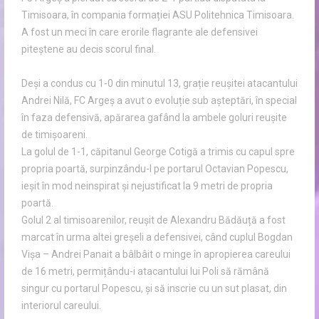
Timisoara, în compania formației ASU Politehnica Timisoara.
A fost un meci în care erorile flagrante ale defensivei
piteștene au decis scorul final.
Deși a condus cu 1-0 din minutul 13, grație reușitei atacantului
Andrei Nilă, FC Argeș a avut o evoluție sub așteptări, în special
în faza defensivă, apărarea gafând la ambele goluri reușite
de timișoareni.
La golul de 1-1, căpitanul George Cotigă a trimis cu capul spre
propria poartă, surpinzându-l pe portarul Octavian Popescu,
ieșit în mod neinspirat și nejustificat la 9 metri de propria
poartă.
Golul 2 al timisoarenilor, reușit de Alexandru Bădăuță a fost
marcat în urma altei greșeli a defensivei, când cuplul Bogdan
Vișa – Andrei Panait a bâlbâit o minge în apropierea careului
de 16 metri, permițându-i atacantului lui Poli să rămână
singur cu portarul Popescu, și să inscrie cu un sut plasat, din
interiorul careului.