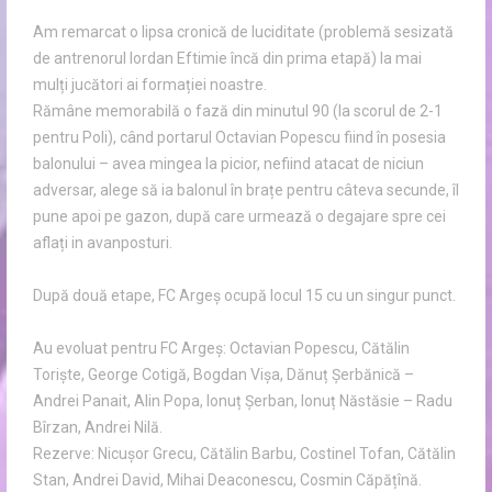
Am remarcat o lipsa cronică de luciditate (problemă sesizată
de antrenorul Iordan Eftimie încă din prima etapă) la mai
mulți jucători ai formației noastre.
Rămâne memorabilă o fază din minutul 90 (la scorul de 2-1
pentru Poli), când portarul Octavian Popescu fiind în posesia
balonului – avea mingea la picior, nefiind atacat de niciun
adversar, alege să ia balonul în brațe pentru câteva secunde, îl
pune apoi pe gazon, după care urmează o degajare spre cei
aflați in avanposturi.
După două etape, FC Argeş ocupă locul 15 cu un singur punct.
Au evoluat pentru FC Argeș: Octavian Popescu, Cătălin
Toriște, George Cotigă, Bogdan Vișa, Dănuț Șerbănică –
Andrei Panait, Alin Popa, Ionuț Șerban, Ionuț Năstăsie – Radu
Bîrzan, Andrei Nilă.
Rezerve: Nicușor Grecu, Cătălin Barbu, Costinel Tofan, Cătălin
Stan, Andrei David, Mihai Deaconescu, Cosmin Căpățînă.