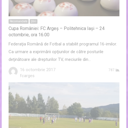
Recomandate
Ştiri
Cupa României: FC Argeș – Politehnica Iași – 24
octombrie, ora 16.00
Federaţia Română de Fotbal a stabilit programul 16-imilor.
Ca urmare a exprimării opţiunilor de către posturile
deţinătoare ale drepturilor TV, meciurile din…
16 octombrie 2017
787
Author
fcarges