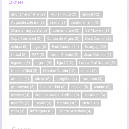
Etichete:
abonament 19 lei
(2)
Adrian Mutu
(3)
amical
(12)
Augustin Eduard
(3)
brand
(3)
cantonament
(4)
Chindia Târgoviste
(5)
comemorare
(3)
CS Mioveni
(3)
Cupa României
(3)
Curtea de Argeș
(2)
Dani Coman
(2)
echipă
(2)
egal
(6)
Emil Săndoi
(14)
fc argeș
(60)
fotbal
(2)
FRF
(5)
Iordan Eftimie
(3)
Jean Vlădoiu
(2)
legende
(3)
Liga 1
(4)
liga 2
(12)
Luceafărul Oradea
(3)
Nicolae Dică
(5)
Nicolae Dobrin
(12)
oficial
(2)
omagiu
(2)
pitești
(8)
pregătire
(4)
program
(3)
promovare
(5)
Real Madrid
(3)
remiză
(5)
reunire
(2)
revenire
(3)
stadion Nicolae Dobrin
(5)
suporteri
(6)
transfer
(5)
Trivale
(8)
victorie
(18)
victorii
(2)
viitor
(3)
înfrângere
(8)
Știința Miroslava
(4)
Caută