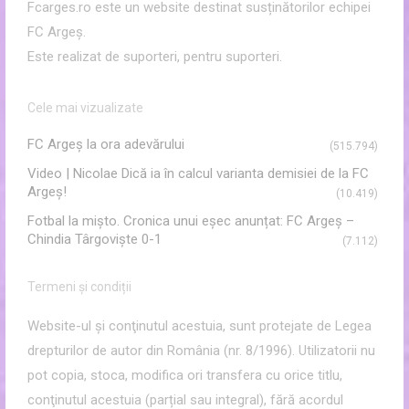
Fcarges.ro este un website destinat susținătorilor echipei
FC Argeș.
Este realizat de suporteri, pentru suporteri.
Cele mai vizualizate
FC Argeş la ora adevărului
(515.794)
Video | Nicolae Dică ia în calcul varianta demisiei de la FC
Argeș!
(10.419)
Fotbal la mișto. Cronica unui eșec anunțat: FC Argeș –
Chindia Târgoviște 0-1
(7.112)
Termeni și condiții
Website-ul şi conţinutul acestuia, sunt protejate de Legea
drepturilor de autor din România (nr. 8/1996). Utilizatorii nu
pot copia, stoca, modifica ori transfera cu orice titlu,
conţinutul acestuia (parțial sau integral), fără acordul