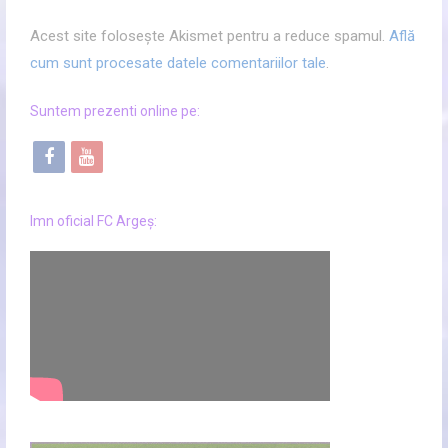
Acest site folosește Akismet pentru a reduce spamul.
Află
cum sunt procesate datele comentariilor tale
.
Suntem prezenti online pe:
f
y
a
o
c
u
Imn oficial FC Argeș:
e
t
b
u
o
b
o
e
k