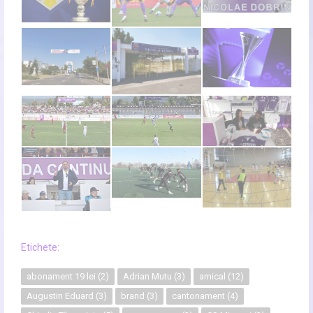
Etichete:
abonament 19 lei
(2)
Adrian Mutu
(3)
amical
(12)
Augustin Eduard
(3)
brand
(3)
cantonament
(4)