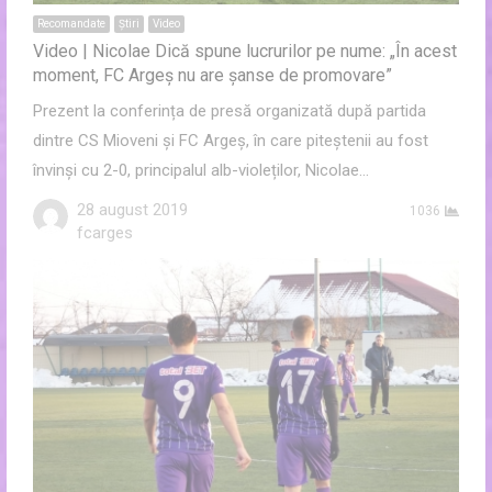
Recomandate
Ştiri
Video
Video | Nicolae Dică spune lucrurilor pe nume: „În acest
moment, FC Argeș nu are șanse de promovare”
Prezent la conferința de presă organizată după partida
dintre CS Mioveni și FC Argeș, în care piteștenii au fost
învinși cu 2-0, principalul alb-violeților, Nicolae…
28 august 2019
1036
Author
fcarges