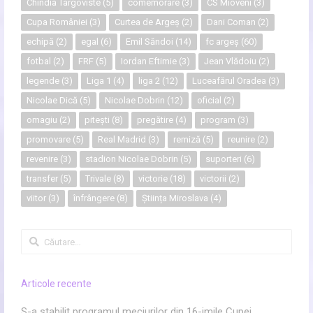
Chindia Târgoviste
(5)
comemorare
(3)
CS Mioveni
(3)
Cupa României
(3)
Curtea de Argeș
(2)
Dani Coman
(2)
echipă
(2)
egal
(6)
Emil Săndoi
(14)
fc argeș
(60)
fotbal
(2)
FRF
(5)
Iordan Eftimie
(3)
Jean Vlădoiu
(2)
legende
(3)
Liga 1
(4)
liga 2
(12)
Luceafărul Oradea
(3)
Nicolae Dică
(5)
Nicolae Dobrin
(12)
oficial
(2)
omagiu
(2)
pitești
(8)
pregătire
(4)
program
(3)
promovare
(5)
Real Madrid
(3)
remiză
(5)
reunire
(2)
revenire
(3)
stadion Nicolae Dobrin
(5)
suporteri
(6)
transfer
(5)
Trivale
(8)
victorie
(18)
victorii
(2)
viitor
(3)
înfrângere
(8)
Știința Miroslava
(4)
Caută
după:
Articole recente
S-a stabilit programul meciurilor din 16-imile Cupei