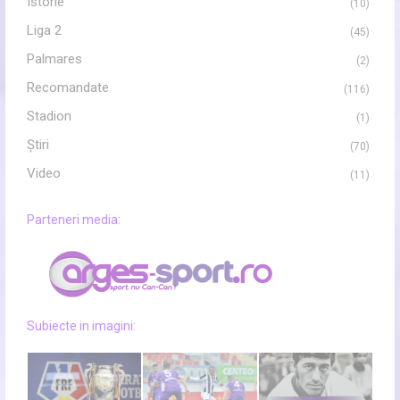
Istorie
(10)
Liga 2
(45)
Palmares
(2)
Recomandate
(116)
Stadion
(1)
Ştiri
(70)
Video
(11)
Parteneri media:
Subiecte in imagini: