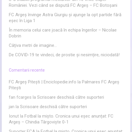
României. Vezi când se dispută FC Argeș – FC Botoșani
FC Argeș învinge Astra Giurgiu și ajunge la opt partide fără
eșec în Liga 1
În memoria celui care joacă în echipa îngerilor – Nicolae
Dobrin
Câțiva metri de imagine…
De COVID-19 te vindeci, de prostie și nesimțire, niciodată!
Comentarii recente
FC Argeș Pitești | Enciclopedie.info
la
Palmares FC Argeș
Pitești
fan fcarges
la
Scrisoare deschisă către suporteri
jan
la
Scrisoare deschisă către suporteri
Ionut
la
Fotbal la mișto. Cronica unui eșec anunțat: FC
Argeș – Chindia Târgoviște 0-1
Suporter FCA
la
Fotbal la mișto. Cronica unui eșec anunțat: