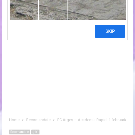
Home
Recomandate
FC Argeș – Academia Rapid, 1 februarie 2018
Recomandate
Ştiri