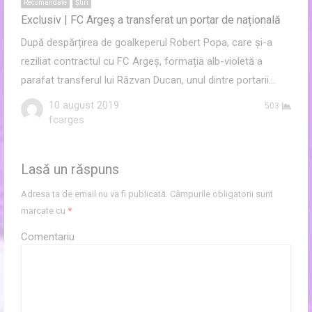
Recomandate
Ştiri
Exclusiv | FC Argeș a transferat un portar de națională
După despărțirea de goalkeperul Robert Popa, care și-a
reziliat contractul cu FC Argeș, formația alb-violetă a
parafat transferul lui Răzvan Ducan, unul dintre portarii…
10 august 2019
503
Author
fcarges
Lasă un răspuns
Adresa ta de email nu va fi publicată.
Câmpurile obligatorii sunt
marcate cu
*
Comentariu