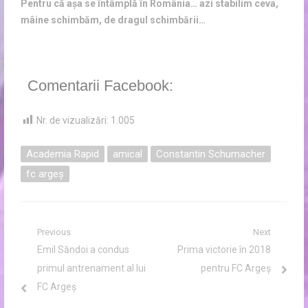
Pentru că așa se întâmplă în România… azi stabilim ceva,
mâine schimbăm, de dragul schimbării…
Comentarii Facebook:
Nr. de vizualizări:
1.005
Academia Rapid
amical
Constantin Schumacher
fc argeș
Navigare
Previous
Next
Previous
Next
Emil Săndoi a condus
Prima victorie în 2018
în
post:
post:
primul antrenament al lui
pentru FC Argeș
articole
FC Argeș