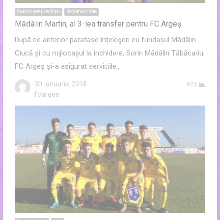
Componență echipă
Recomandate
Mădălin Martin, al 3-lea transfer pentru FC Argeș
După ce anterior parafase înțelegeri cu fundaşul Mădălin
Ciucă şi cu mijlocaşul la închidere, Sorin Mădălin Tăbăcariu,
FC Argeș și-a asigurat serviciile…
30 ianuarie 2018
923
Author
fcarges