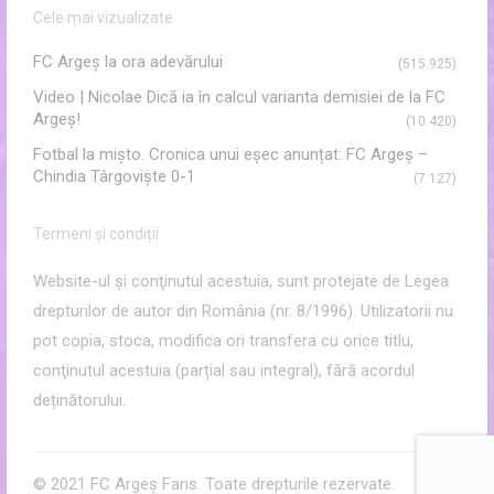
Cele mai vizualizate
FC Argeş la ora adevărului
(515.925)
Video | Nicolae Dică ia în calcul varianta demisiei de la FC
Argeș!
(10.420)
Fotbal la mișto. Cronica unui eșec anunțat: FC Argeș –
Chindia Târgoviște 0-1
(7.127)
Termeni și condiții
Website-ul şi conţinutul acestuia, sunt protejate de Legea
drepturilor de autor din România (nr. 8/1996). Utilizatorii nu
pot copia, stoca, modifica ori transfera cu orice titlu,
conţinutul acestuia (parțial sau integral), fără acordul
deținătorului.
© 2021 FC Argeș Fans. Toate drepturile rezervate.