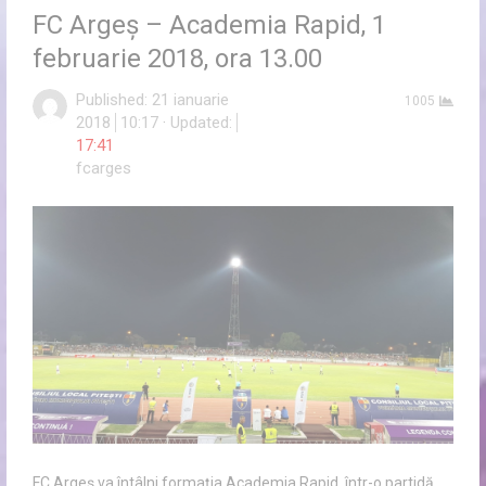
FC Argeș – Academia Rapid, 1
februarie 2018, ora 13.00
Published:
21 ianuarie
1005
2018
10:17
Updated:
17:41
Author
fcarges
FC Argeș va întâlni formația Academia Rapid, într-o partidă