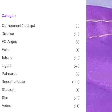
Categorii
Componență echipă
(3)
Diverse
(15)
FC Argeș
(7)
Foto
(1)
Istorie
(10)
Liga 2
(45)
Palmares
(2)
Recomandate
(116)
Stadion
(1)
Ştiri
(70)
Video
(11)