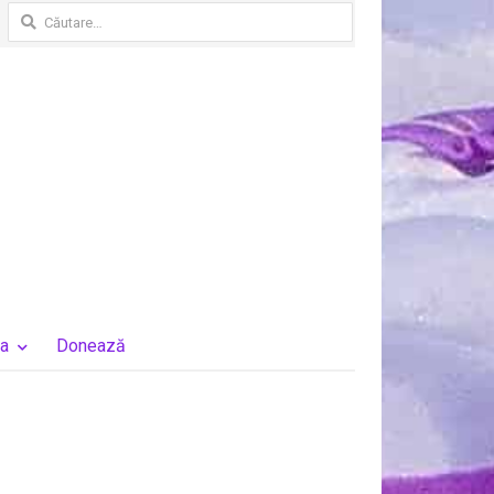
Caută
după:
a
Donează