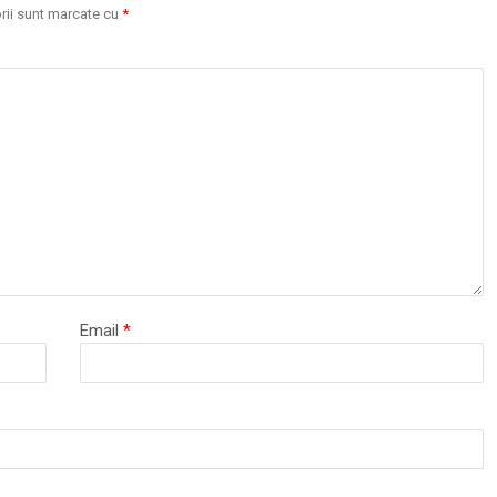
rii sunt marcate cu
*
Email
*