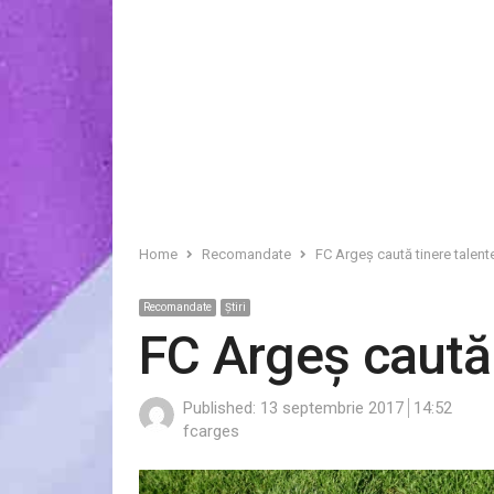
Home
Recomandate
FC Argeș caută tinere talent
Recomandate
Ştiri
FC Argeș caută 
Published:
13 septembrie 2017
14:52
Author
fcarges