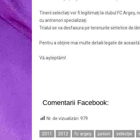
Tinerii selectați vor fi legitimaţi la clubul FC Argeş,
cu antrenori specializaţi.
Trialul se va desfasura pe terenurile sintetice de l
Pentru a obține mai multe detalii legate de aceast
Vă așteptăm!
Comentarii Facebook:
Nr. de vizualizări:
979
2011
2012
fc argeș
juniori
selecție