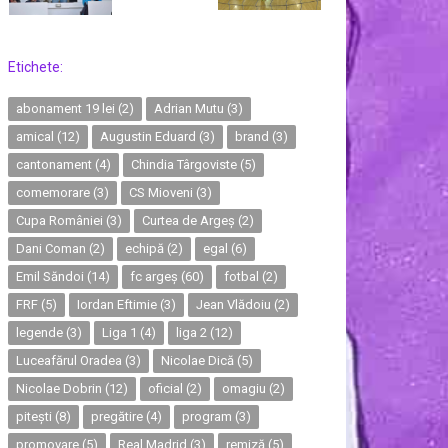
Etichete:
abonament 19 lei
(2)
Adrian Mutu
(3)
amical
(12)
Augustin Eduard
(3)
brand
(3)
cantonament
(4)
Chindia Târgoviste
(5)
comemorare
(3)
CS Mioveni
(3)
Cupa României
(3)
Curtea de Argeș
(2)
Dani Coman
(2)
echipă
(2)
egal
(6)
Emil Săndoi
(14)
fc argeș
(60)
fotbal
(2)
FRF
(5)
Iordan Eftimie
(3)
Jean Vlădoiu
(2)
legende
(3)
Liga 1
(4)
liga 2
(12)
Luceafărul Oradea
(3)
Nicolae Dică
(5)
Nicolae Dobrin
(12)
oficial
(2)
omagiu
(2)
pitești
(8)
pregătire
(4)
program
(3)
promovare
(5)
Real Madrid
(3)
remiză
(5)