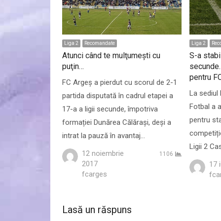
Liga 2
Recomandate
Liga 2
Rec
Atunci când te mulţumeşti cu
S-a stabi
puţin…
secunde.
pentru F
FC Argeş a pierdut cu scorul de 2-1
La sediul
partida disputată în cadrul etapei a
Fotbal a a
17-a a ligii secunde, împotriva
pentru sta
formației Dunărea Călărași, deși a
competiți
intrat la pauză în avantaj…
Ligii 2 Ca
12 noiembrie
1106
2017
17 
Author
fcarges
Aut
fca
Lasă un răspuns