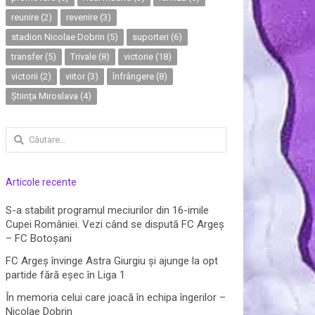
reunire
(2)
revenire
(3)
stadion Nicolae Dobrin
(5)
suporteri
(6)
transfer
(5)
Trivale
(8)
victorie
(18)
victorii
(2)
viitor
(3)
înfrângere
(8)
Știința Miroslava
(4)
Caută
după:
Articole recente
S-a stabilit programul meciurilor din 16-imile
Cupei României. Vezi când se dispută FC Argeș
– FC Botoșani
FC Argeș învinge Astra Giurgiu și ajunge la opt
partide fără eșec în Liga 1
În memoria celui care joacă în echipa îngerilor –
Nicolae Dobrin