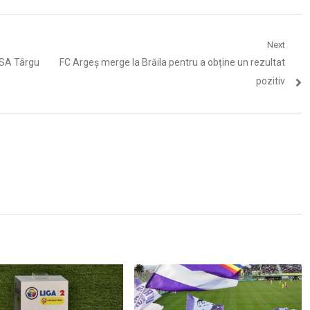
Next
Next
 ASA Târgu
FC Argeș merge la Brăila pentru a obține un rezultat
post:
pozitiv