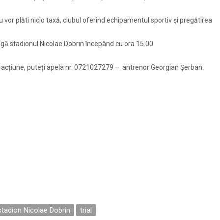
 nu vor plăti nicio taxă, clubul oferind echipamentul sportiv şi pregătirea
ângă stadionul Nicolae Dobrin începând cu ora 15.00
ă acțiune, puteți apela nr. 0721027279 – antrenor Georgian Şerban.
stadion Nicolae Dobrin
trial