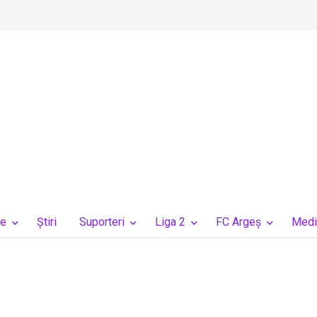
ie
Ştiri
Suporteri
Liga 2
FC Argeș
Medi