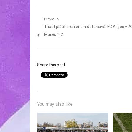
Navigare
Previous
Previous
Tribut plătit erorilor din defensivă: FC Argeș –
în
post:
Mureș 1-2
articole
Share this post
You may also like...