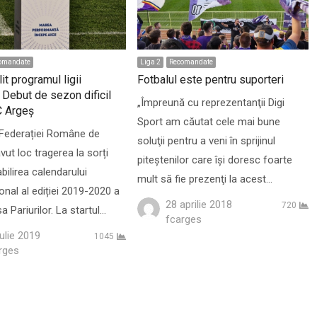
omandate
Liga 2
Recomandate
lit programul ligii
Fotbalul este pentru suporteri
 Debut de sezon dificil
„Împreună cu reprezentanţii Digi
C Argeș
Sport am căutat cele mai bune
 Federației Române de
soluţii pentru a veni în sprijinul
vut loc tragerea la sorți
piteştenilor care îşi doresc foarte
bilirea calendarului
mult să fie prezenţi la acest…
onal al ediției 2019-2020 a
28 aprilie 2018
720
sa Pariurilor. La startul…
Author
fcarges
iulie 2019
1045
hor
rges